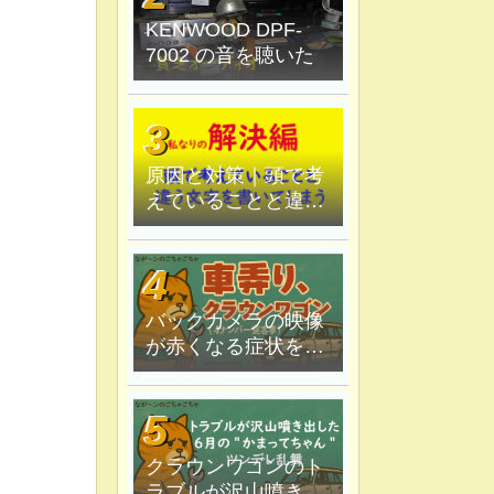
KENWOOD DPF-
7002 の音を聴いた
原因と対策｜頭で考
えていることと違う
文字を書いてしま
う。
バックカメラの映像
が赤くなる症状を原
因追究＆解決
クラウンワゴンのト
ラブルが沢山噴き出