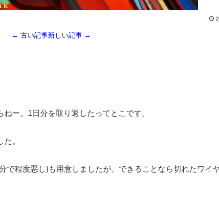
2
← 古い記事
新しい記事 →
らねー。1日分を取り返したってとこです。
した。
た分で程度悪し)も用意しましたが、できることなら切れたワイ