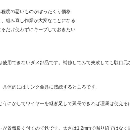
も程度の悪いものがぼったくり価格
と、組み直し作業が大変なことになる
なるだけ使わずにキープしておきたい
は使用できないダメ部品です。補修してみて失敗しても駄目元
。具体的にはリンク金具に接続するところです。
どうにかしてワイヤーを継ぎ足して延長できれば理屈は使える
が景気良く付くので鉄です。太さは1.2mmで撚り線ではなく