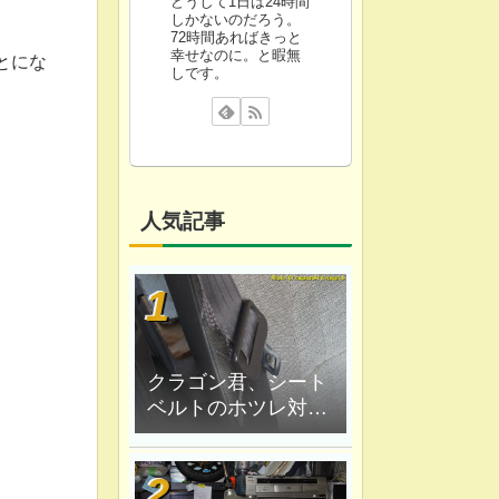
どうして1日は24時間
しかないのだろう。
72時間あればきっと
幸せなのに。と暇無
とにな
しです。
人気記事
クラゴン君、シート
ベルトのホツレ対策
修理、ハンダ鏝で炙
ってみる