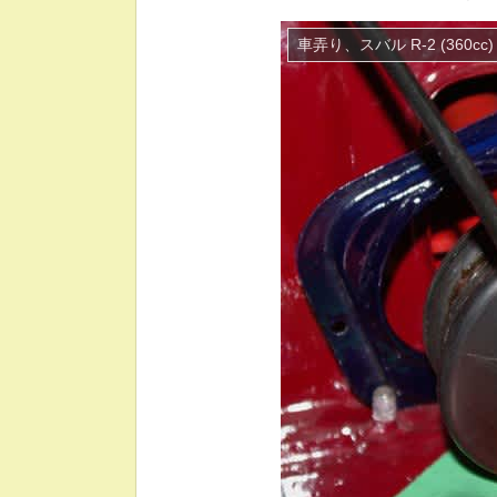
車弄り、スバル R-2 (360cc)