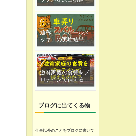
した｜６月の"かまっ
てちゃん"ツンデレ乱
舞
通称「サンポールメ
ッキ」の実験結果
激貧家庭の食費をプ
。
ロテインで補えるの
か？なが〜ン家は実
験中
ブログに出てくる物
仕事以外のことをブログに書いて