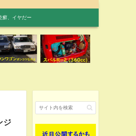
乾癬、イヤだー
ンジ