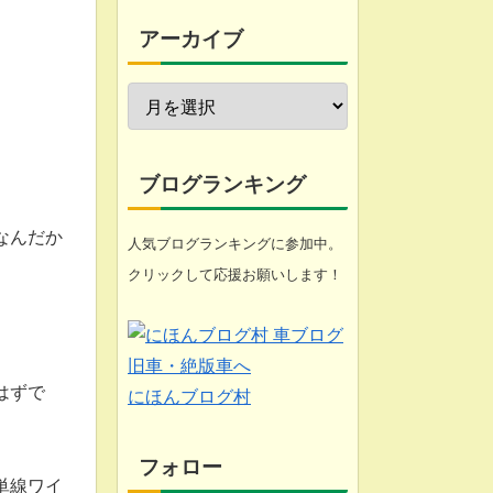
今週の愚痴
アーカイブ
近況報告
自転車修理
家庭菜園
ブログランキング
工具
なんだか
人気ブログランキングに参加中。
クリックして応援お願いします！
ブログ
悩み
化石 (gooのスマホ)
はずで
にほんブログ村
フォロー
単線ワイ