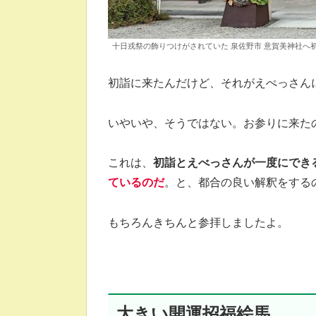
十日戎祭の飾りつけがされていた 泉佐野市 意賀美神社へ初詣
初詣に来たんだけど、それがえぺっさん
いやいや、そうではない。お参りに来た
これは、
初詣とえべっさんが一度にでき
ているのだ
。と、都合の良い解釈をする
もちろんきちんと参拝しましたよ。
大きい開運招福絵馬