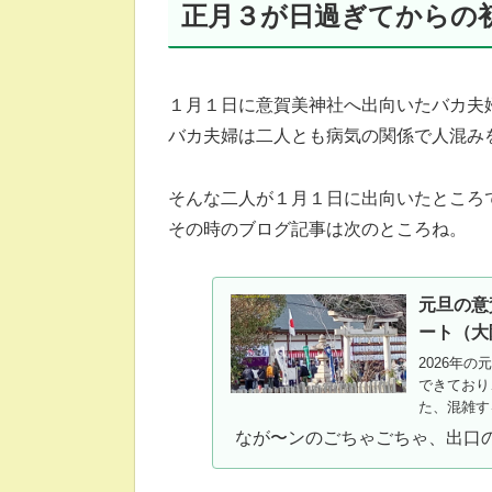
正月３が日過ぎてからの
１月１日に意賀美神社へ出向いたバカ夫
バカ夫婦は二人とも病気の関係で人混み
そんな二人が１月１日に出向いたところ
その時のブログ記事は次のところね。
元旦の意
ート（大
2026年
できており
た、混雑す
なが〜ンのごちゃごちゃ、出口