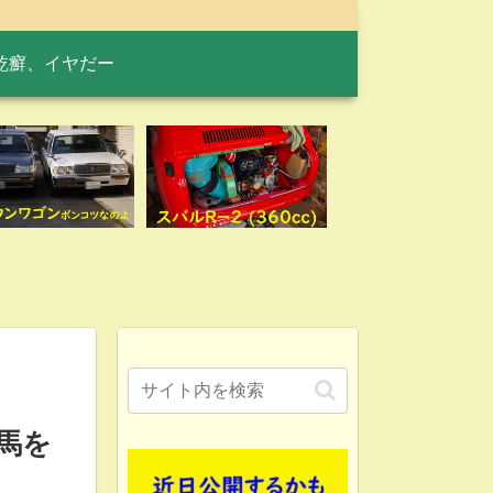
乾癬、イヤだー
馬を