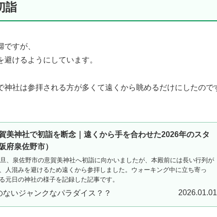
初詣
婦ですが、
を避けるようにしています。
で神社は参拝される方が多くて遠くから眺めるだけにしたので
賀美神社で初詣を断念｜遠くから手を合わせた2026年のスタ
阪府泉佐野市）
の元旦、泉佐野市の意賀美神社へ初詣に向かいましたが、本殿前には長い行列が
、人混みを避けるため遠くから参拝しました。ウォーキング中に立ち寄っ
る元日の神社の様子を記録した記事です。
2026.01.0
のないジャンクなパラダイス？？