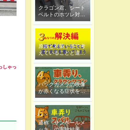
クラゴン君、シート
ベルトのホツレ対策
修理、ハンダ鏝で炙
ってみる
原因と対策｜頭で考
えていることと違う
文字を書いてしま
う。
っしゃっ
バックカメラの映像
が赤くなる症状を原
因追究＆解決
通称「サンポールメ
ッキ」の実験結果