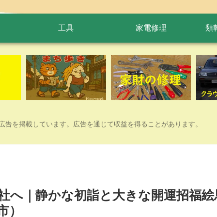
工具
家電修理
類
広告を掲載しています。広告を通じて収益を得ることがあります。
社へ｜静かな初詣と大きな開運招福絵
市）