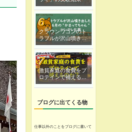
クラウンワゴンのト
ラブルが沢山噴き出
した｜６月の"かまっ
てちゃん"ツンデレ乱
舞
激貧家庭の食費をプ
ロテインで補えるの
か？なが〜ン家は実
験中
ブログに出てくる物
仕事以外のことをブログに書いて