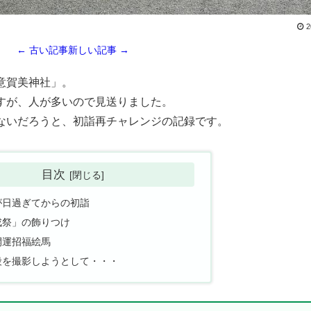
2
← 古い記事
新しい記事 →
意賀美神社」。
すが、人が多いので見送りました。
ないだろうと、初詣再チャレンジの記録です。
目次
が日過ぎてからの初詣
戎祭」の飾りつけ
開運招福絵馬
段を撮影しようとして・・・