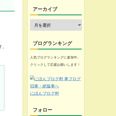
今週の愚痴
アーカイブ
近況報告
自転車修理
家庭菜園
ブログランキング
す。
工具
人気ブログランキングに参加中。
クリックして応援お願いします！
ブログ
悩み
化石 (gooのスマホ)
にほんブログ村
1
フォロー