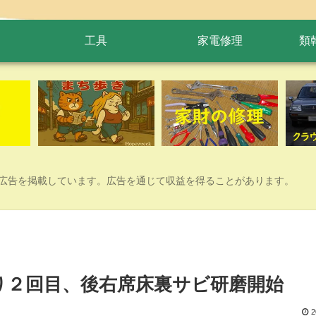
工具
家電修理
類
広告を掲載しています。広告を通じて収益を得ることがあります。
盛り２回目、後右席床裏サビ研磨開始
2