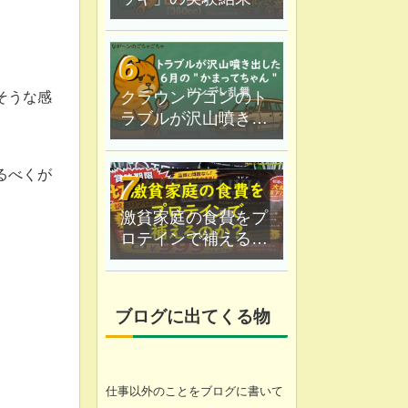
クラウンワゴンのト
そうな感
ラブルが沢山噴き出
した｜６月の"かまっ
てちゃん"ツンデレ乱
るべくが
舞
激貧家庭の食費をプ
ロテインで補えるの
か？なが〜ン家は実
験中
ブログに出てくる物
仕事以外のことをブログに書いて