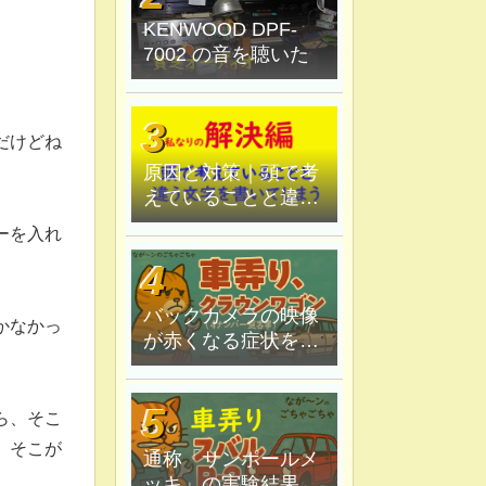
KENWOOD DPF-
7002 の音を聴いた
だけどね
原因と対策｜頭で考
えていることと違う
文字を書いてしま
ーを入れ
う。
バックカメラの映像
かなかっ
が赤くなる症状を原
因追究＆解決
ら、そこ
、そこが
通称「サンポールメ
ッキ」の実験結果