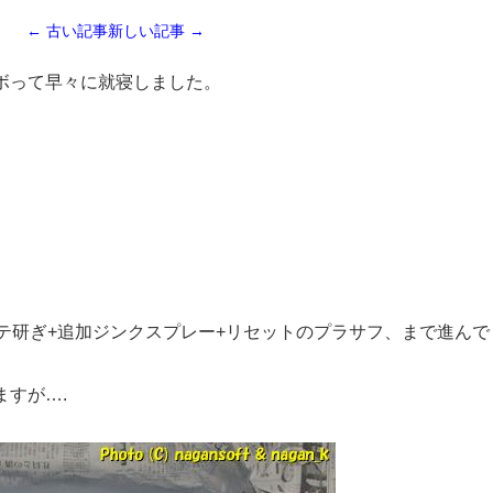
← 古い記事
新しい記事 →
ボって早々に就寝しました。
テ研ぎ+追加ジンクスプレー+リセットのプラサフ、まで進んで
すが….