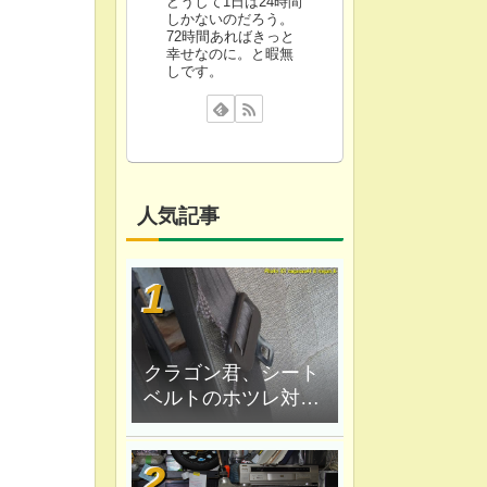
どうして1日は24時間
しかないのだろう。
72時間あればきっと
幸せなのに。と暇無
しです。
人気記事
クラゴン君、シート
ベルトのホツレ対策
修理、ハンダ鏝で炙
ってみる