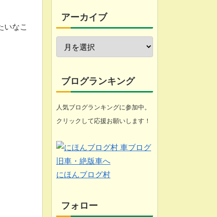
今週の愚痴
アーカイブ
たいなこ
近況報告
自転車修理
家庭菜園
ブログランキング
工具
人気ブログランキングに参加中。
クリックして応援お願いします！
ブログ
悩み
化石 (gooのスマホ)
にほんブログ村
フォロー