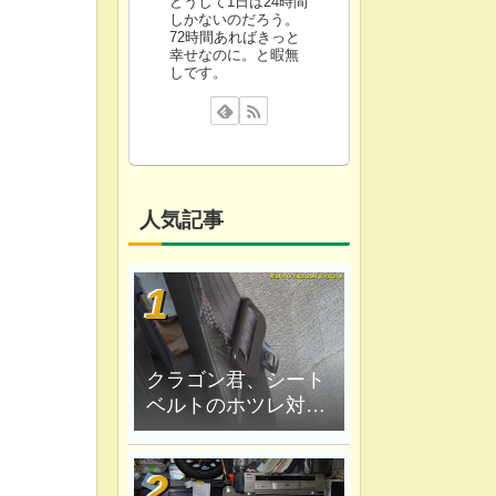
どうして1日は24時間
しかないのだろう。
72時間あればきっと
幸せなのに。と暇無
しです。
人気記事
。
クラゴン君、シート
ベルトのホツレ対策
修理、ハンダ鏝で炙
ってみる