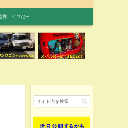
乾癬、イヤだー