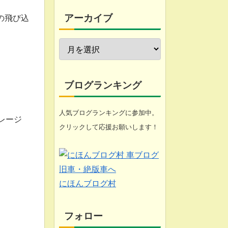
今週の愚痴
アーカイブ
の飛び込
近況報告
自転車修理
家庭菜園
ブログランキング
工具
人気ブログランキングに参加中。
レージ
クリックして応援お願いします！
ブログ
悩み
化石 (gooのスマホ)
にほんブログ村
フォロー