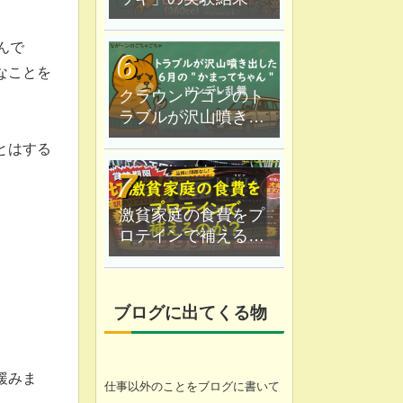
んで
なことを
クラウンワゴンのト
ラブルが沢山噴き出
した｜６月の"かまっ
とはする
てちゃん"ツンデレ乱
舞
激貧家庭の食費をプ
ロテインで補えるの
か？なが〜ン家は実
験中
ブログに出てくる物
緩みま
仕事以外のことをブログに書いて