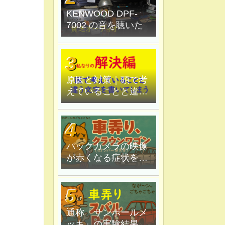
KENWOOD DPF-
7002 の音を聴いた
原因と対策｜頭で考
えていることと違う
文字を書いてしま
う。
バックカメラの映像
が赤くなる症状を原
因追究＆解決
通称「サンポールメ
ッキ」の実験結果