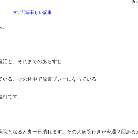
2
← 古い記事
新しい記事 →
ん。
復活と、それまでのあらすじ
ている、その途中で放置プレーになっている
連打です。
病院となると丸一日潰れます。その大病院行きが今週２回ある