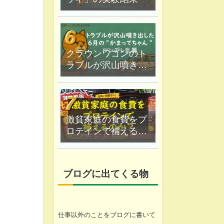
クラウンワゴンのト
ラブルが沢山噴き出
した｜６月の"かまっ
てちゃん"ツンデレ乱
。
舞
激貧家庭の食費をプ
ロテインで補えるの
か？なが〜ン家は実
験中
ブログに出てくる物
仕事以外のことをブログに書いて