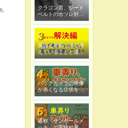
クラゴン君、シート
功。
ベルトのホツレ対策
修理、ハンダ鏝で炙
ってみる
原因と対策｜頭で考
えていることと違う
文字を書いてしま
う。
バックカメラの映像
が赤くなる症状を原
因追究＆解決
通称「サンポールメ
ッキ」の実験結果