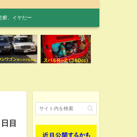
乾癬、イヤだー
１日目