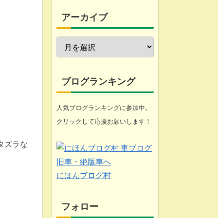
今週の愚痴
アーカイブ
近況報告
自転車修理
家庭菜園
ブログランキング
工具
人気ブログランキングに参加中。
クリックして応援お願いします！
ブログ
タズラな
悩み
化石 (gooのスマホ)
にほんブログ村
フォロー