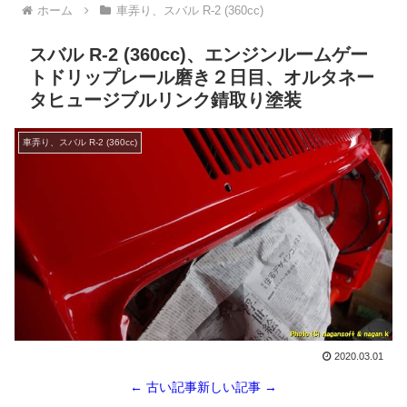
ホーム
車弄り、スバル R-2 (360cc)
スバル R-2 (360cc)、エンジンルームゲー
トドリップレール磨き２日目、オルタネー
タヒュージブルリンク錆取り塗装
車弄り、スバル R-2 (360cc)
2020.03.01
← 古い記事
新しい記事 →