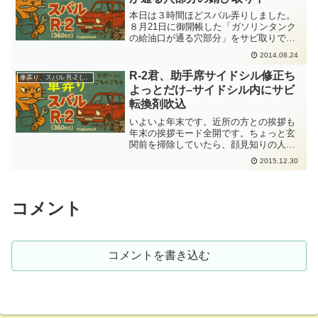
本日は３時間ほどスバル弄りしました。
８月21日に御開帳した「ガソリンタンク
の給油口が通る穴部分」をサビ取りで
す。まずは室内から見えているところを
2014.08.24
攻めることにしました。リューターと、
サンドペーパーを使って、ひたすらサビ
R-2君、助手席サイドシル修正ち
車弄り、スバル R-2 (360cc)
落としなのです。今回の場...
よっとだけ–サイドシル内にサビ
転換剤吹込
いよいよ年末です。近所の方との挨拶も
年末の挨拶モード全開です。ちょっと玄
関前を掃除していたら、顔見知りの人は
もちろんですが、きっと帰省した方がた
2015.12.30
でしょう。初めて見る方から「こんにち
は、来年もよいお年を....」という挨拶が
かかる。社交辞令と...
コメント
コメントを書き込む