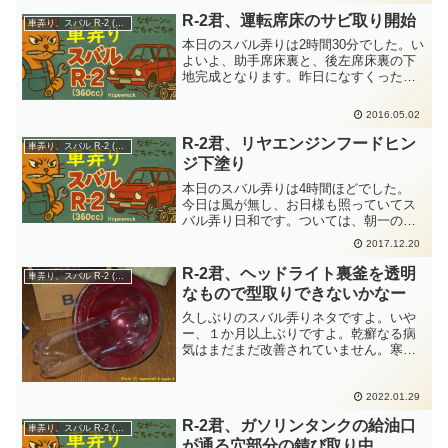
いですね。スバル車体が揺れ動きます。
R-2君、運転席床のサビ取り開始
車弄り、スバル R-2 (360cc)
って、私がドライバー...
本日のスバル弄りは2時間30分でした。い
よいよ、助手席床裏と、後左席床裏の下
地完成となります。昨日になすくった薄
付けパテを研磨して、車体床裏の左半分
をジロジロと確認です。そりゃー、まだ
2016.05.02
追及しだすと歪みはありますよ。でも、
これでいいだろうとし...
R-2君、リヤエンジンフードヒン
車弄り、スバル R-2 (360cc)
ジ下塗り
本日のスバル弄りは4時間ほどでした。
今日は風が無し、お日様も照っていてス
バル弄り日和です。ついては、朝一のメ
ール連絡仕事をさらりとすまし、以降は
2017.12.20
スバル弄りにどっぷりと計画しました。
本日の目標は、リヤエンジンフードヒン
R-2君、ヘッドライト裏釜を透明
車弄り、スバル R-2 (360cc)
ジを下塗りして金赤色ま...
なもので型取りできないかなー
久しぶりのスバル弄りネタですよ。いや
ー、１か月以上ぶりですよ。乾癬なる病
気はまだまだ改善されていません。寒空
で作業するな皮膚にストレスを与えるな
と医者に言われているのでスバル弄りで
きないのは続いてます。嫁の目も厳し
2022.01.29
く、私が日中に外へ出かけよ...
R-2君、ガソリンタンクの給油口
車弄り、スバル R-2 (360cc)
が通る穴部分の錆び取り中