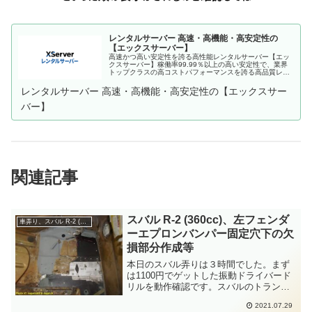
レンタルサーバー 高速・高機能・高安定性の
【エックスサーバー】
高速かつ高い安定性を誇る高性能レンタルサーバー【エッ
クスサーバー】稼働率99.99％以上の高い安定性で、業界
トップクラスの高コストパフォーマンスを誇る高品質レン
タルサーバーです。月額990円(税込)から利用可能。まずは
無料お試し10日間。
レンタルサーバー 高速・高機能・高安定性の【エックスサー
バー】
関連記事
スバル R-2 (360cc)、左フェンダ
車弄り、スバル R-2 (360cc)
ーエプロンバンパー固定穴下の欠
損部分作成等
本日のスバル弄りは３時間でした。まず
は1100円でゲットした振動ドライバード
リルを動作確認です。スバルのトランク
床鉄板仮止めのタッピングビスを締めて
2021.07.29
緩めてとしてみました。インパクトが凄