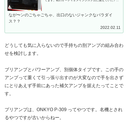
てます。私のオーディオメインシステムに据えていたアン
プが故障しました。２月8日はご機嫌で音楽を奏でてまし
た。特に音が変ということもなかったんです。２月9日で
す。さあーオーディオちゃん。今日もご機嫌でいきます
よ。ってス...
なが〜ンのごちゃごちゃ、出口のないジャンクなパラダイ
ス？？
2022.02.11
どうしても気に入らないので手持ちの別アンプの組み合わ
せを検討します。
ブリアンプとパワーアンプ、別個体タイプです。この手の
アンプって重くて引っ張り出すのが大変なので手を出さず
にとりあえず手前にあった補欠アンプを据えたってことで
す。
プリアンプは、ONKYO P-309 ってやつです。名機とされ
るやつですが古いからねー。