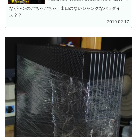
月11日のブログヤフオクでポチッとな。えーっ。またご縁
があったのー。それを読まれた方から、「21円のアンプっ
なが〜ンのごちゃごちゃ、出口のないジャンクなパラダイ
てどんなのよ。どうせ音が鳴らないジャンクだろ。」「...
ス？？
2019.02.17