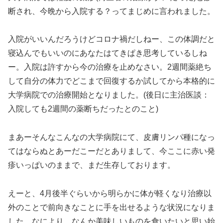
断され、今晩から入院する？ってまじめに言われました。
入院がいいんだろうけどコロナ禍だしねー、この体調だと
寝込んでもいいのにあなたはてきぱき思考しているしね
ー。入院は許すから今の治療を止めなさい。2週間薬絶ち
して自分の体力でどこまで回復するか試してから本格的に
大学病院での治療開始となりました。(後日に主治医談：
入院しても2週間の薬断ちだったとのこと)
まあーそんなこんなの大学病院にて、皮膚リンパ種になっ
てはならぬとあーだこーだとありまして、今ここに赤い発
疹いっぱいのままで、まだ生存しております。
えーと、4月後半ぐらいから明らかに体が軽くなり治療以
外のことで前向きなことに手を出せるような状況になりま
した。なにより、なんか美味しいものを食いたいと思い始