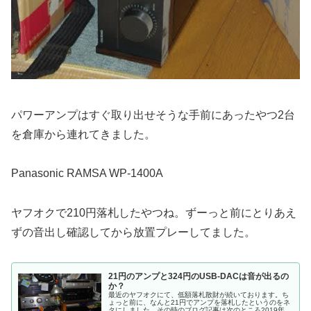
パワーアンプはすぐ取り出せそうな手前にあったやつ2台
を倉庫から連れてきました。
Panasonic RAMSA WP-1400A
ヤフオクで210円落札したやつね。ずーっと前にとりあえ
ずの音出し確認してから放置プレーしてました。
21円のアンプと324円のUSB-DACは音が出るの
か？
最近のヤフオクにて、低額落札散財が続いております。ち
ょっと前に、なんと21円でアンプを落札したというのをネ
タにしました。その時のブログ記事は次のところ2019年２