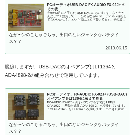
PCオーディオUSB-DAC FX-AUDIO FX-02J+ の
その後
今年の3月に入手した USB-DAC のその後です。なんだか
んだとプチ投資して、「この音ならPCオーディオへ移行し
てもいいかな？」という音にたどり着いてます。その過程
を、その度にブログに書いていればよかったのですが、3
月4月といろいろとありまして、ブログに書かずにそのま
まになってました。ちなみに、ブログの書きかけ記事(…
なが〜ンのごちゃごちゃ、出口のないジャンクなパラダイ
ス？？
2019.06.15
脱線しますが、USB-DACのオペアンプはLT1364と
ADA4898-2の組み合わせで運用しています。
PCオーディオ、FX-AUDIO FX-02J+ (USB-DAC)
オペアンプをLT1364に替えて見る
FX-AUDIO FX-02J+ のオペアンプをすでに LPF部
OPA1622、 差動合成部 ADA4898-2、へ交換しています。
この OPA1622 を LT1364 へ交換します。 出てきた音がど
んなだったのか？その音が気に入ったのか？ヤマハ CDX-
2200(CDデッキ)と聞き比べてどうだったのか？
なが〜ンのごちゃごちゃ、出口のないジャンクなパラダイ
ス？？