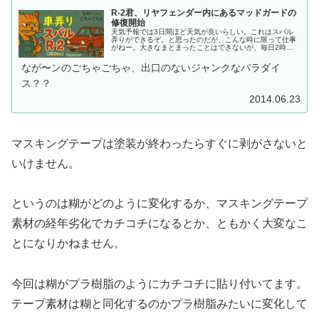
R-2君、リヤフェンダー内にあるマッドガードの
修復開始
天気予報では3日間ほど天気が良いらしい。これはスバル
弄りができるぞ。と思ったのだが、こんな時に限って仕事
がねー。大きなまとまったことはできないが、毎日2時間
ぐらいの作業で次の雨が来るまでの間で完結できそうなこ
とを考える。すると....一昨日に触ったあの部品ってこと
なが〜ンのごちゃごちゃ、出口のないジャンクなパラダイ
か。ということで、リヤフェンダー内にあるマッドガード
の修...
ス？？
2014.06.23
マスキングテープは塗装が終わったらすぐに剥がさないと
いけません。
というのは糊がどのように変化するか、マスキングテープ
素材の経年劣化でカチコチになるとか、ともかく大変なこ
とになりかねません。
今回は糊がプラ樹脂のようにカチコチに貼り付いてます。
テープ素材は糊と同化するのかプラ樹脂みたいに変化して