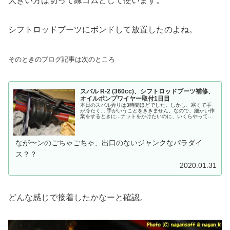
大きい方は切って縁ゴムとして使います。
シフトロッドブーツにボンドして放置したのよね。
そのときのブログ記事は次のところ
スバル R-2 (360cc)、シフトロッドブーツ補修、
オイルポンプワイヤー取付1日目
本日のスバル弄りは3時間ほどでした。しかし、寒くて手
が冷たく....手がいうことをききません。なので、細かい作
業をするときに...ナットをかけたいのに、いくらやっても
ナットが入らないもどかしさ。それどころかナットを落と
して、どこにいったか創作する無駄な時間が発生。油で汚
れて指を咥えて、口の中の体温で指が温まった瞬間だけ...
なが〜ンのごちゃごちゃ、出口のないジャンクなパラダイ
ス？？
2020.01.31
どんな感じで接着したかなーと確認。