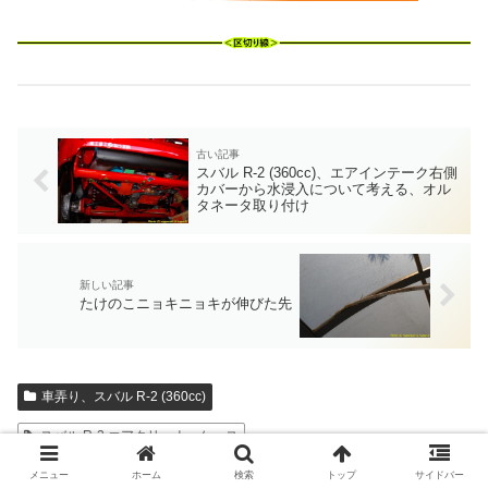
スバル R-2 (360cc)、エアインテーク右側
カバーから水浸入について考える、オル
タネータ取り付け
たけのこニョキニョキが伸びた先
車弄り、スバル R-2 (360cc)
スバル R-2 エアクリーナーケース
スバル R-2 エンジンフードキャッチ
メニュー
ホーム
検索
トップ
サイドバー