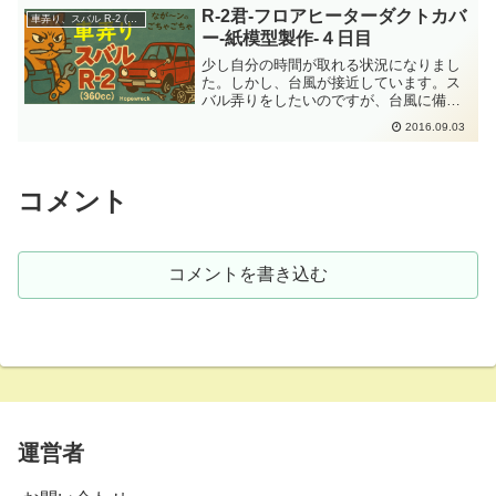
ックで内側からマー...
R-2君-フロアヒーターダクトカバ
車弄り、スバル R-2 (360cc)
ー-紙模型製作-４日目
少し自分の時間が取れる状況になりまし
た。しかし、台風が接近しています。ス
バル弄りをしたいのですが、台風に備え
る準備が優先です。というのは、我が家
2016.09.03
はボロ家に住んでいるので、あちこちに
いろいろとあるのです。ずっと気にして
いた部分があるんですよ。...
コメント
コメントを書き込む
運営者