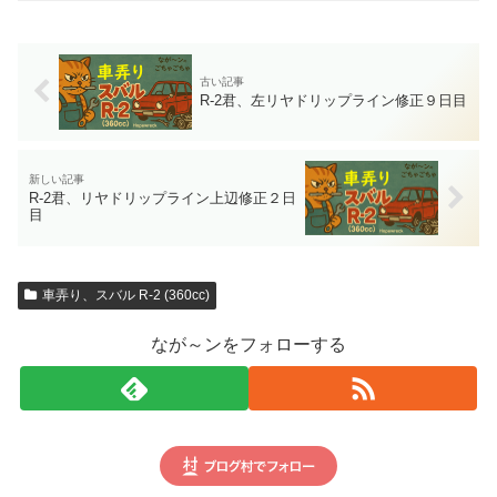
R-2君、左リヤドリップライン修正９日目
R-2君、リヤドリップライン上辺修正２日
目
車弄り、スバル R-2 (360cc)
なが～ンをフォローする