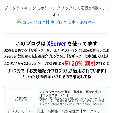
ブログランキングに参加中。クリックして応援お願いしま
す！
レンタルサーバー 高速・高機能・高安定性の
【エックスサーバー】
高速かつ高い安定性を誇る高性能レンタルサーバー【エッ
クスサーバー】稼働率99.99％以上の高い安定性で、業界
トップクラスの高コストパフォーマンスを誇る高品質レン
タルサーバーです。月額990円(税込)から利用可能。まずは
無料お試し10日間。
レンタルサーバー 高速・高機能・高安定性の【エックスサー