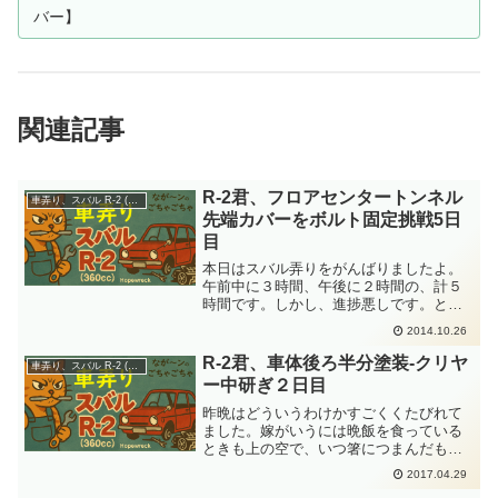
バー】
関連記事
R-2君、フロアセンタートンネル
車弄り、スバル R-2 (360cc)
先端カバーをボルト固定挑戦5日
目
本日はスバル弄りをがんばりましたよ。
午前中に３時間、午後に２時間の、計５
時間です。しかし、進捗悪しです。とい
うのは、日曜日だからねー。近所のお年
2014.10.26
寄りたちが井戸端会議に来るのよねー(笑)
わざわざ、私が作業しているところに来
R-2君、車体後ろ半分塗装-クリヤ
車弄り、スバル R-2 (360cc)
なくてもいいでしょ。...
ー中研ぎ２日目
昨晩はどういうわけかすごくくたびれて
ました。嫁がいうには晩飯を食っている
ときも上の空で、いつ箸につまんだもの
をポトリとするかと、ワクワクじゃなか
2017.04.29
った心配してみていたんだそうです。晩