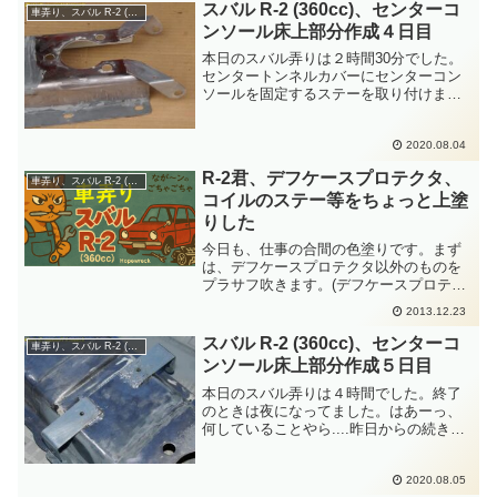
飯を食って、パソコンの前に座って本業
スバル R-2 (360cc)、センターコ
車弄り、スバル R-2 (360cc)
を少ししまして、ブログを...
ンソール床上部分作成４日目
本日のスバル弄りは２時間30分でした。
センタートンネルカバーにセンターコン
ソールを固定するステーを取り付けま
す。まずは後ろ側の２ヵ所から始めま
す。ステーのデザインをどうするか？重
ね合わせて厚紙で型紙を作ります。それ
2020.08.04
を鉄板から作成してこんなの...
R-2君、デフケースプロテクタ、
車弄り、スバル R-2 (360cc)
コイルのステー等をちょっと上塗
りした
今日も、仕事の合間の色塗りです。まず
は、デフケースプロテクタ以外のものを
プラサフ吹きます。(デフケースプロテク
タは昨日にプラサフ処理済)午前中は、プ
2013.12.23
ラサフの作業をして、夕方から上塗り開
始です。さて、ここで普通はシャーシブ
スバル R-2 (360cc)、センターコ
車弄り、スバル R-2 (360cc)
ラックなんかを塗ると...
ンソール床上部分作成５日目
本日のスバル弄りは４時間でした。終了
のときは夜になってました。はあーっ、
何していることやら....昨日からの続きで
す。センターコンソールを固定するステ
ー後ろ側を昨日にハンダ貼り付けしてい
ます。センターコンソールを被せてマジ
2020.08.05