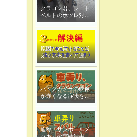
クラゴン君、シート
ベルトのホツレ対策
修理、ハンダ鏝で炙
ってみる
原因と対策｜頭で考
えていることと違う
文字を書いてしま
う。
バックカメラの映像
が赤くなる症状を原
因追究＆解決
通称「サンポールメ
ッキ」の実験結果