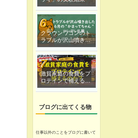
クラウンワゴンのト
ラブルが沢山噴き出
した｜６月の"かまっ
てちゃん"ツンデレ乱
舞
激貧家庭の食費をプ
ロテインで補えるの
か？なが〜ン家は実
験中
ブログに出てくる物
仕事以外のことをブログに書いて