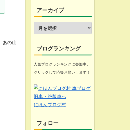
今週の愚痴
アーカイブ
近況報告
自転車修理
、あの山
家庭菜園
ブログランキング
工具
人気ブログランキングに参加中。
クリックして応援お願いします！
ブログ
悩み
化石 (gooのスマホ)
にほんブログ村
フォロー