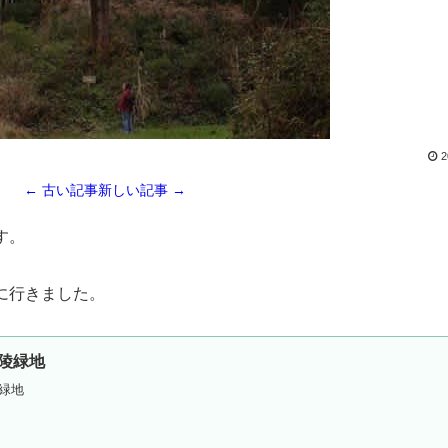
2
← 古い記事
新しい記事 →
す。
に行きました。
陵緑地
緑地