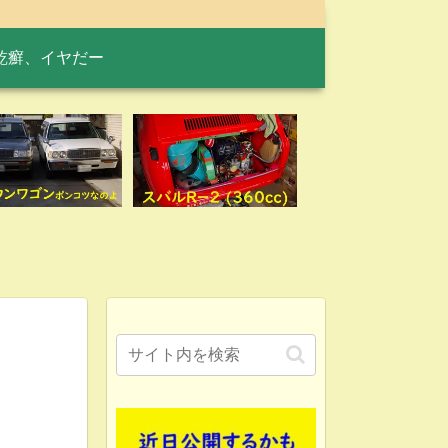
乾癬、イヤだー