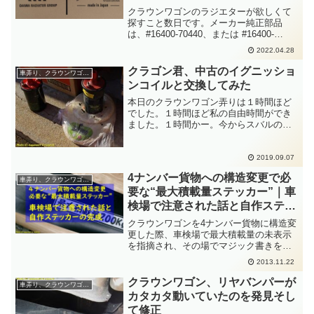
クラウンワゴンのラジエターが欲しくて
探すこと数日です。メーカー純正部品
は、#16400-70440、または #16400-
70590 です。クラウン130系2000ccエン
2022.04.28
ジンMT用ラジエターになります。トヨタ
からは製廃で入手できず。地方で...
クラゴン君、中古のイグニッショ
車弄り、クラウンワゴン(４ナンバー貨客車)
ンコイルと交換してみた
本日のクラウンワゴン弄りは１時間ほど
でした。１時間ほど私の自由時間ができ
ました。１時間かー。今からスバルのと
ころに行って準備したとして...って、準
備しているだけで１時間経っちゃうよ。
って、ことで一昨日のブログ記事にも登
2019.09.07
場しているイグニッシ...
4ナンバー貨物への構造変更で必
車弄り、クラウンワゴン(４ナンバー貨客車)
要な“最大積載量ステッカー”｜車
検場で注意された話と自作ステッ
カーの完成
クラウンワゴンを4ナンバー貨物に構造変
更した際、車検場で最大積載量の未表示
を指摘され、その場でマジック書きをさ
せられた体験談。次回車検に向けて自作
2013.11.22
ステッカーを作成した工程をまとめまし
た。
クラウンワゴン、リヤバンパーが
車弄り、クラウンワゴン(４ナンバー貨客車)
カタカタ動いていたのを発見そし
て修正