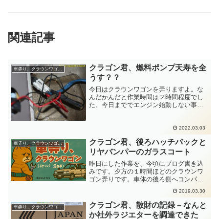
関連記事
クラゴン君、燃料ポンプ天寿を全
車弄り、クラウンワゴン(４ナンバー貨客車)
うす？？
今日はクラウンワゴンを弄りますよ。な
んだかんだと作業時間は２時間程度でし
た。今日まででエンジン始動しない事案
が４回かな？２月17日が最初の発症日で
す。そして３週間ほどした本日です。い
よいよヘッポコヤブ医者(私のことですよ)
2022.03.03
が確定診断を出しま...
クラゴン君、後ろハッチバックと
車弄り、クラウンワゴン(４ナンバー貨客車)
リヤバンパーのガラスコート
昨日にした作業を、今頃にブログ書き込
みです。夕方の１時間ほどのクラウンワ
ゴン弄りです。車体の後ろ側へコンパウ
ンドを軽くかけてからガラスコートしま
2019.03.30
した。掃除して磨きながら塗膜の状態確
認するのですが....リヤバンパー右角の塗
クラゴン君、散財の記録 – なんと
車弄り、クラウンワゴン(４ナンバー貨客車)
膜がウエスで磨き上...
か社外ラジエターを調達できた