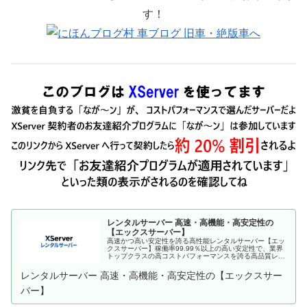
す！
レンタルサーバー 高速・高機能・高安定性の
【エックスサーバー】
高速かつ高い安定性を誇る高性能レンタルサーバー【エッ
クスサーバー】稼働率99.99％以上の高い安定性で、業界
トップクラスの高コストパフォーマンスを誇る高品質レン
タルサーバーです。月額990円(税込)から利用可能。まずは
無料お試し10日間。
レンタルサーバー 高速・高機能・高安定性の【エックスサー
バー】