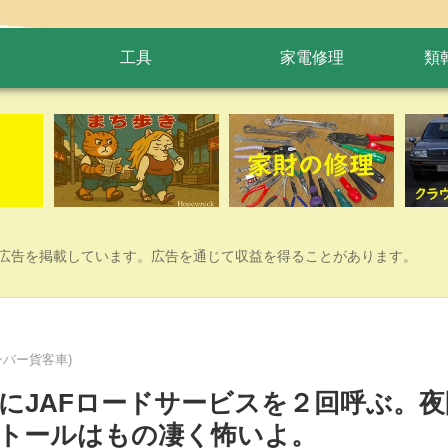
工具
家電修理
類
広告を掲載しています。広告を通じて収益を得ることがあります。
バー貨客車)
にJAFロードサービスを２回呼ぶ。夜
トールはもの凄く怖いよ。