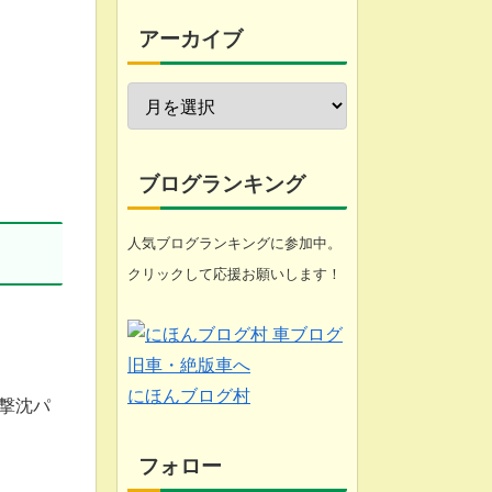
今週の愚痴
アーカイブ
近況報告
自転車修理
家庭菜園
ブログランキング
工具
人気ブログランキングに参加中。
クリックして応援お願いします！
ブログ
悩み
化石 (gooのスマホ)
にほんブログ村
撃沈パ
フォロー