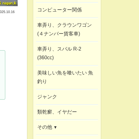
コンピューター関係
025.10.16
車弄り、クラウンワゴン
(４ナンバー貨客車)
車弄り、スバル R-2
(360cc)
美味しい魚を喰いたい 魚
釣り
5
ジャンク
類乾癬、イヤだー
その他