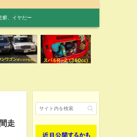
乾癬、イヤだー
間走