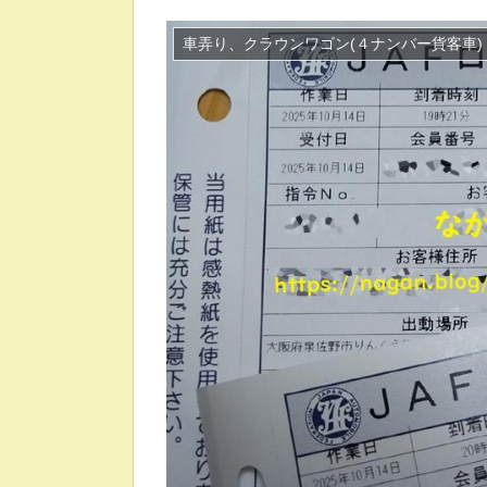
車弄り、クラウンワゴン(４ナンバー貨客車)