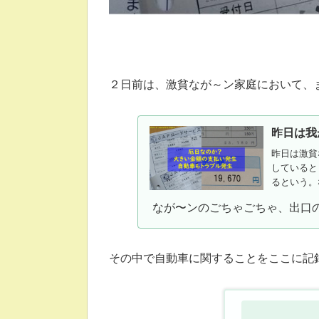
２日前は、激貧なが～ン家庭において、
昨日は我
昨日は激貧
していると
るという。
た 災い２
なが〜ンのごちゃごちゃ、出口
のスマホ文
７）嫁が...
その中で自動車に関することをここに記録