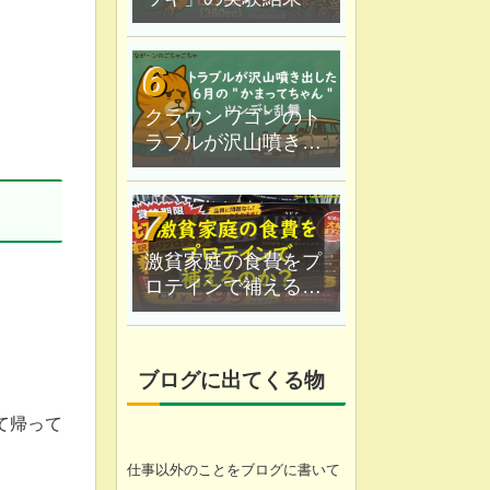
。
クラウンワゴンのト
ラブルが沢山噴き出
した｜６月の"かまっ
てちゃん"ツンデレ乱
舞
激貧家庭の食費をプ
ロテインで補えるの
か？なが〜ン家は実
験中
ブログに出てくる物
て帰って
仕事以外のことをブログに書いて