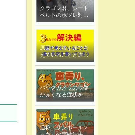
クラゴン君、シート
ベルトのホツレ対策
修理、ハンダ鏝で炙
ってみる
原因と対策｜頭で考
えていることと違う
文字を書いてしま
う。
バックカメラの映像
が赤くなる症状を原
因追究＆解決
通称「サンポールメ
ッキ」の実験結果