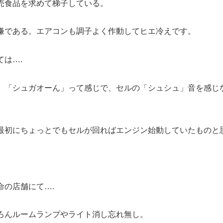
売食品を求めて梯子している。
嫌である。エアコンも調子よく作動してヒエ冷えです。
は….
、「シュガオーん」って感じで、セルの「シュシュ」音を感じ
最初にちょっとでもセルが回ればエンジン始動していたものと
命の店舗にて….
ろんルームランプやライト消し忘れ無し。