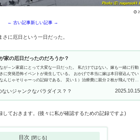
2
← 古い記事
新しい記事 →
まさに厄日という一日だった。
が家の厄日だったのだろうか？
なが～ン家庭にとって大変な一日だった。 私だけではない。嫁も一緒に行動
きに突発恐怖イベントが発生している。 おかげで本当に嫁は本日寝込んでい
なんじゃそりゃーっの記録である。 災い１）治療費に親分２枚が飛んで行っ
）嫁の支払いが予想斜め上過ぎる 災い３）自動車トラブル発生 災い４）突然
2025.10.1
のないジャンクなパラダイス？？
鎮 (故障です) 災い５）自動車夜間走行中にストップ 災い６）ズブ濡れ 災い
.
しておきます。(後々に私が確認するための記録ですよ)
目次