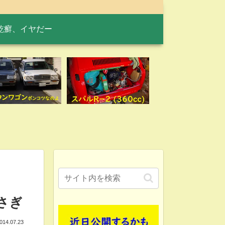
乾癬、イヤだー
さぎ
014.07.23