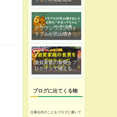
クラウンワゴンのト
ラブルが沢山噴き出
した｜６月の"かまっ
てちゃん"ツンデレ乱
舞
激貧家庭の食費をプ
ロテインで補えるの
か？なが〜ン家は実
験中
ブログに出てくる物
仕事以外のことをブログに書いて