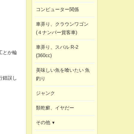
コンピューター関係
車弄り、クラウンワゴン
(４ナンバー貨客車)
車弄り、スバル R-2
工とか輪
(360cc)
美味しい魚を喰いたい 魚
行錯誤し
釣り
ジャンク
類乾癬、イヤだー
その他