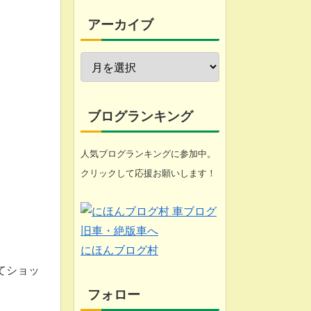
今週の愚痴
アーカイブ
近況報告
自転車修理
家庭菜園
ブログランキング
工具
人気ブログランキングに参加中。
クリックして応援お願いします！
ブログ
悩み
化石 (gooのスマホ)
にほんブログ村
てショッ
フォロー