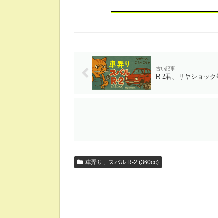
R-2君、リヤショッ
車弄り、スバル R-2 (360cc)