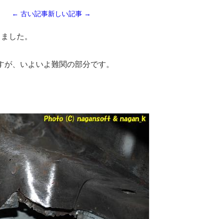
← 古い記事
新しい記事 →
しました。
すが、いよいよ難関の部分です。