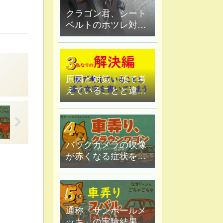
クラゴン君、シート
ベルトのホツレ対策
修理、ハンダ鏝で炙
ってみる
原因と対策｜頭で考
えていることと違う
文字を書いてしま
う。
バックカメラの映像
が赤くなる症状を原
因追究＆解決
通称「サンポールメ
ッキ」の実験結果