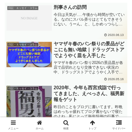
刑事さんの訪問
日記・エッセイ・コラム
今日は天気が.....午後から時間が空いてい
る。なのにスバル弄りはとてもできそう
にない。うーん。と、しかめっつらして
空を見上げるんです。で、午後から何し
ようかなー。って、激貧なんだから事務
2020.06.13
所に転がっているガラクタを古物商品化
しようかと......
ヤマザキ春のパン祭りの景品がど
日記・エッセイ・コラム
こにも無い地獄｜ドラッグストア
でようやく皿を入手した
ヤマザキ春のパン祭り2026の景品皿が各
店で品切れとなり交換できない状況の
中、ドラッグストアでようやく入手でき
た記録。店舗の対応や過去の景品皿、家
2026.05.16
庭の事情も含めた忘備録です。
2020年、今年も西宮戎詣で行っ
日記・エッセイ・コラム
てきました、えべっさん、福男新
報をゲット
昨日のことをブログに書いてます。昨晩
はめっちゃ疲れてブログ書かないで寝た
のよね。私にとって毎年恒例の行事で
す。今年も西宮神社にえべっさん詣でに
行ってきました。今年も宵戎でお参りで
メニュー
ホーム
検索
トップ
サイドバー
す。毎年のことで、ブログにも毎年登場