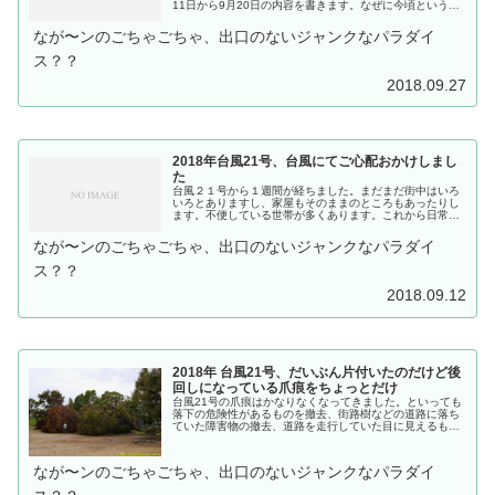
11日から9月20日の内容を書きます。なぜに今頃というの
は....9月4日の台風21号で、もういろんなことがはちゃめ
ちゃで、とても台風直後のネタを処理できなかったので
なが〜ンのごちゃごちゃ、出口のないジャンクなパラダイ
す。あの命の覚悟をした台風が去り、その後片付けで苦...
ス？？
2018.09.27
2018年台風21号、台風にてご心配おかけしまし
た
台風２１号から１週間が経ちました。まだまだ街中はいろ
いろとありますし、家屋もそのままのところもあったりし
ます。不便している世帯が多くあります。これから日常を
取り戻すのが大変というところです。さてさて...と書いて
いいのかな。そうやって苦戦が強いられているところが
なが〜ンのごちゃごちゃ、出口のないジャンクなパラダイ
多々あるのに書きにくいのですが...我が家もいろいろとプ
チ...
ス？？
2018.09.12
2018年 台風21号、だいぶん片付いたのだけど後
回しになっている爪痕をちょっとだけ
台風21号の爪痕はかなりなくなってきました。といっても
落下の危険性があるものを撤去、街路樹などの道路に落ち
ていた障害物の撤去、道路を走行していた目に見えるもの
が消えただけです。一般家屋も雨天に備えてブルーシート
で覆っているので瓦落ち光景は直接視界からは消えまし
た。なにより、今日から道路の通行がかなりスムーズにな
なが〜ンのごちゃごちゃ、出口のないジャンクなパラダイ
りました...