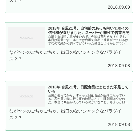
ス？？
2018.09.09
2018年 台風21号、自宅前のあっち向いてホイの
信号機が直りました。スーパーが根性で営業再開
台風ネタは暗い話が多いので、今回は前向きなネタです。
本日は雨天です。本心では台風で自宅に被害がでているは
ずなので細かく調べてどういった修理しようかとプランを
練りたいのです。でも、雨天の中でそんなことをしたらヘ
ンテコトラブルをおこしかねません。ド素人は天気の良い
なが〜ンのごちゃごちゃ、出口のないジャンクなパラダイ
時に自分のできることをがんばることにするのです。台風
のせいで...
ス？？
2018.09.08
2018年 台風21号、日配食品はまだまだ不足して
いる
台風が去ってから、ず～っと日配食品が品薄になってい
る。私が買い物に行く夜の時間なんて、陳列棚は空なの
だ。本当に商品が入っているのかいな？と、ちょっと顔見
知りになっているレジ打ちのおばちゃんと会話すると、配
送センターが浸水被害で品物の流通がおかしい。メーカー
なが〜ンのごちゃごちゃ、出口のないジャンクなパラダイ
の製造はできていて配送センターが回復するまでの問題と
いうことだっ...
ス？？
2018.09.08