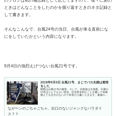
のブログは私の備忘録として記してますので、後々にあの
ときはどんなことをしたのかを掘り返すときのネタ記録と
して書きます。
そんなこんなで、台風24号の当日、台風が来る直前にな
にをしていたかという内容になります。
9月4日の強烈えげつない台風21号です。
2018年9月4日 台風21号、まじでバカ夫婦は覚悟
をした
関西は台風21号の被害、そして、北海道は大地震。今週の
日本はとんでもない状況。社交辞令的なことを書いて体裁
整えても仕方がないので本音だけ書いときます。家族のた
めに今日の飯と寝るところを最優先に行動しろよ。これが
私が阪神大震災で経験した結論です。で、私のところです
が....台風２１号で大被害の地域です。すぐに台風ネタが
ブ...
なが〜ンのごちゃごちゃ、出口のないジャンクなパラダイ
ス？？