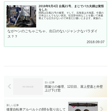
2018年9月4日 台風21号、まじでバカ夫婦は覚悟
をした
関西は台風21号の被害、そして、北海道は大地震。今週の
日本はとんでもない状況。社交辞令的なことを書いて体裁
整えても仕方がないので本音だけ書いときます。家族のた
めに今日の飯と寝るところを最優先に行動しろよ。これが
私が阪神大震災で経験した結論です。で、私のところです
が....台風２１号で大被害の地域です。すぐに台風ネタが
ブ...
なが〜ンのごちゃごちゃ、出口のないジャンクなパラダイ
ス？？
2018.09.07
雨漏りの修理、12日目、屋上壁蓋と外壁
上げ下げ窓
後輩自転車アルベルトのBBを取り出して