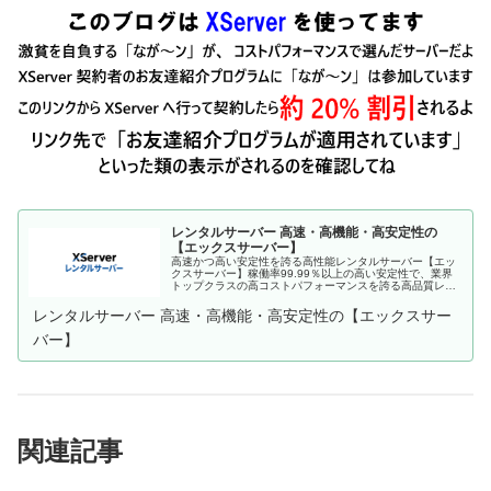
レンタルサーバー 高速・高機能・高安定性の
【エックスサーバー】
高速かつ高い安定性を誇る高性能レンタルサーバー【エッ
クスサーバー】稼働率99.99％以上の高い安定性で、業界
トップクラスの高コストパフォーマンスを誇る高品質レン
タルサーバーです。月額990円(税込)から利用可能。まずは
無料お試し10日間。
レンタルサーバー 高速・高機能・高安定性の【エックスサー
バー】
関連記事