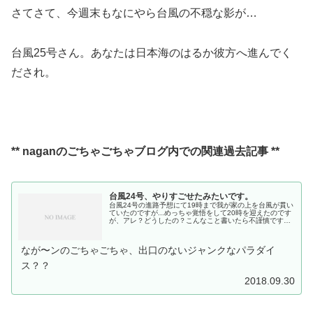
さてさて、今週末もなにやら台風の不穏な影が…
台風25号さん。あなたは日本海のはるか彼方へ進んでく
だされ。
** naganのごちゃごちゃブログ内での関連過去記事 **
台風24号、やりすごせたみたいです。
台風24号の進路予想にて19時まで我が家の上を台風が貫い
ていたのですが...めっちゃ覚悟をして20時を迎えたのです
が、アレ？どうしたの？こんなこと書いたら不謹慎です
が....19時から20時の間に台風が徳島沖で進路を水平横移
動してくれたおかげで直撃免れました。和歌山県の真ん中
あたりへ上陸です。このコースなら何回か経験し...
なが〜ンのごちゃごちゃ、出口のないジャンクなパラダイ
ス？？
2018.09.30