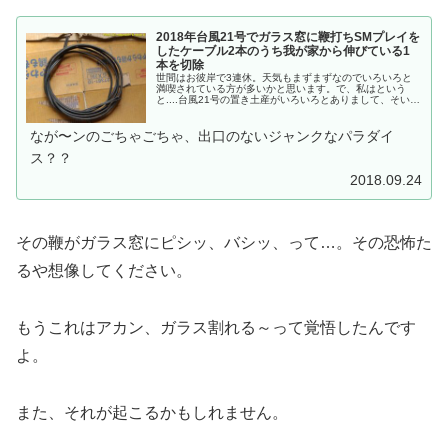
2018年台風21号でガラス窓に鞭打ちSMプレイを
したケーブル2本のうち我が家から伸びている1
本を切除
世間はお彼岸で3連休。天気もまずまずなのでいろいろと
満喫されている方が多いかと思います。で、私はという
と....台風21号の置き土産がいろいろとありまして、そいつ
を順番に処置しているところなんですが...なにぶん、この
一帯の家屋もたくさん被災しているので補修物資の取り合
い競争が激化しており、家屋修復もままならず、そんな...
なが〜ンのごちゃごちゃ、出口のないジャンクなパラダイ
ス？？
2018.09.24
その鞭がガラス窓にピシッ、バシッ、って…。その恐怖た
るや想像してください。
もうこれはアカン、ガラス割れる～って覚悟したんです
よ。
また、それが起こるかもしれません。