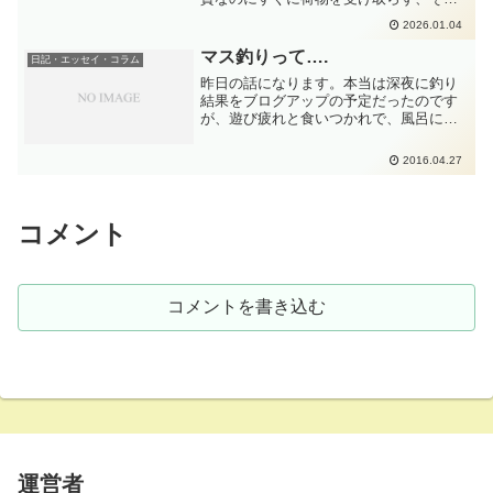
てすぐに荷物を開けずに、年を越してか
2026.01.04
らの開封となりました。どんな外箱に入
っているのか？中身のお菓子はどんなも
マス釣りって….
日記・エッセイ・コラム
のだったのか？そのお菓子を見つめて激
昨日の話になります。本当は深夜に釣り
貧家庭の本音はどんなだったのか？そん
結果をブログアップの予定だったのです
なのをつらつらと書き綴ってます。
が、遊び疲れと食いつかれで、風呂に入
るのも面倒になって、くたびれて寝てし
まったのです。(嫁さんが魚を裁いている
2016.04.27
間に、おすそ分けの小ネタだけアップし
ました)ということで、...
コメント
コメントを書き込む
運営者