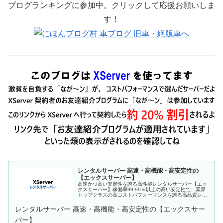
ブログランキングに参加中。クリックして応援お願いしま
す！
レンタルサーバー 高速・高機能・高安定性の
【エックスサーバー】
高速かつ高い安定性を誇る高性能レンタルサーバー【エッ
クスサーバー】稼働率99.99％以上の高い安定性で、業界
トップクラスの高コストパフォーマンスを誇る高品質レン
タルサーバーです。月額990円(税込)から利用可能。まずは
無料お試し10日間。
レンタルサーバー 高速・高機能・高安定性の【エックスサー
バー】