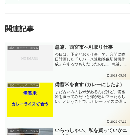
関連記事
急遽、西宮市へ引取り仕事
日記・エッセイ・コラム
今日は、予定どおり仕事して、合間に昨
日計画した「リバース連動映像切替機作
成」をするつもりだったのに.....急遽、
「片付けしたいので引取りに来てほし
い」と案件が舞い込んだ。こういうのは
2013.05.01
先方が思いついた時にいいものがあるの
がジンクスなので、午...
備蓄米を食す (カレーにしたよ)
日記・エッセイ・コラム
まだ古い方のお米があるんだけど、備蓄
米を食ってみたいと嫁が思い立ったらし
い。ということで....カレーライスに備蓄
米が登場しました。なんでカレーなん？
備蓄米がどんなのか食べたいというのな
ら普通にお茶碗で普通に白米として食べ
ようよ。と思う私は....。おかしいのでし
2025.07.15
ょうか？まあーねー。それが嫁のクオリ
いらっしゃい、私を買っていかニ
ティーですから、そこは口にせず心に飲
日記・エッセイ・コラム