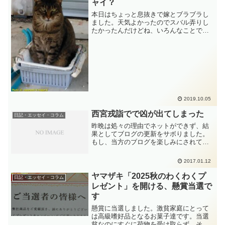
み込みまして...ブログで愚痴ってしまう
ャイ？
のです。だって、ご飯時にせっかく作っ
本日はちょっと息抜きで嫁とブラブラし
てくれたものに文句を言ってはいけませ
ました。天気よかったのでスバル弄りし
ん。(まずい時は不平を一杯その場で吐き
たかったんだけどね、いろんなことでス
出すのですが....)
トレス溜まっているし、いつもの海が見
てーも始まったしね。魚が食いてーバカ
夫婦なので、魚釣りでもよかったのかも
知れませんが、突然のこと...
2019.10.05
西宮戎詣でで凶が出てしまった
日記・エッセイ・コラム
昨晩は処々の理由でネットができず、結
果としてブログの更新をサボりました。
もし、当方のブログを楽しみにされてい
る方が居られましたら申し訳ありませ
ん。ではでは....昨日のことですが、ブロ
2017.01.12
グを書きますね。昨日は西宮神社へ戎様
詣でに参りました。え...
ヤマザキ「2025秋のわくわくプ
日記・エッセイ・コラム
レゼント」を開ける、懸賞当選で
す
懸賞に当選しました。激貧家庭にとって
は高級嗜好品となるお菓子達です。当選
貧なのにすぐに荷物を受け取らず、そし