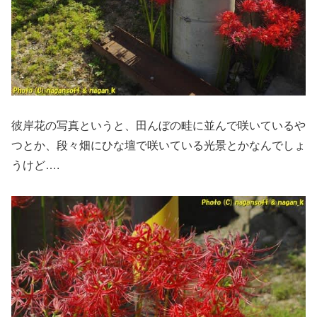
彼岸花の写真というと、田んぼの畦に並んで咲いているや
つとか、段々畑にひな壇で咲いている光景とかなんでしょ
うけど….