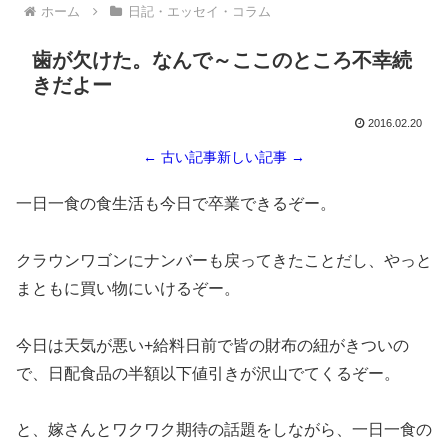
ホーム
日記・エッセイ・コラム
歯が欠けた。なんで～ここのところ不幸続
きだよー
2016.02.20
← 古い記事
新しい記事 →
一日一食の食生活も今日で卒業できるぞー。
クラウンワゴンにナンバーも戻ってきたことだし、やっと
まともに買い物にいけるぞー。
今日は天気が悪い+給料日前で皆の財布の紐がきついの
で、日配食品の半額以下値引きが沢山でてくるぞー。
と、嫁さんとワクワク期待の話題をしながら、一日一食の