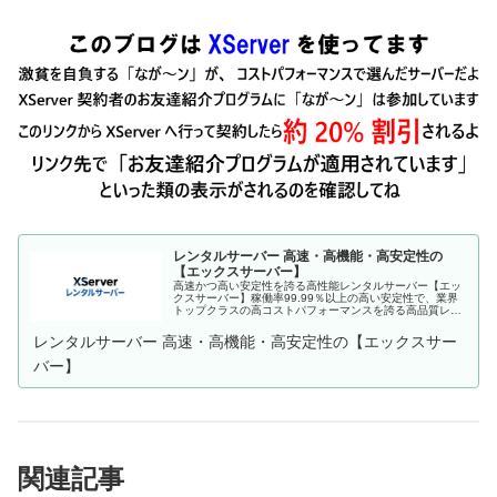
レンタルサーバー 高速・高機能・高安定性の
【エックスサーバー】
高速かつ高い安定性を誇る高性能レンタルサーバー【エッ
クスサーバー】稼働率99.99％以上の高い安定性で、業界
トップクラスの高コストパフォーマンスを誇る高品質レン
タルサーバーです。月額990円(税込)から利用可能。まずは
無料お試し10日間。
レンタルサーバー 高速・高機能・高安定性の【エックスサー
バー】
関連記事