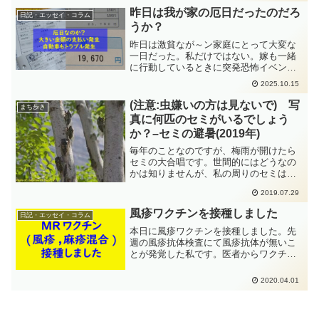
こにサポテンある。」と反応するのだけ
昨日は我が家の厄日だったのだろ
ど、その次に出る言葉が「...
日記・エッセイ・コラム
うか？
昨日は激貧なが～ン家庭にとって大変な
一日だった。私だけではない。嫁も一緒
に行動しているときに突発恐怖イベント
が発生している。おかげで本当に嫁は本
2025.10.15
日寝込んでいるという。なんじゃそりゃ
ーっの記録である。災い１）治療費に親
(注意:虫嫌いの方は見ないで) 写
まち歩き
分２枚が飛んで行った災い２）嫁の支払
真に何匹のセミがいるでしょう
いが予想斜め上過ぎる災い３）自動車ト
か？–セミの避暑(2019年)
ラブル発生災い４）突然のスマホ文鎮 (故
障です)災い５）自動車夜間走行中にスト
毎年のことなのですが、梅雨が開けたら
ップ災い６）ズブ濡れ災い７）嫁が....
セミの大合唱です。世間的にはどうなの
かは知りませんが、私の周りのセミは温
度が高くなると鳴き止むのです。曇りの
2019.07.29
日は一日中鳴いているのですが、晴れて
昼間の温度が高くなったら、ピタリと泣
風疹ワクチンを接種しました
日記・エッセイ・コラム
き止むのよね。で、その泣...
本日に風疹ワクチンを接種しました。先
週の風疹抗体検査にて風疹抗体が無いこ
とが発覚した私です。医者からワクチン
を接種しなさいと指示され、もちろん私
もワクチンを受けることを望みました。
2020.04.01
生ワクチンなので取り寄せとなり、本日
にそれを摂取してきました...