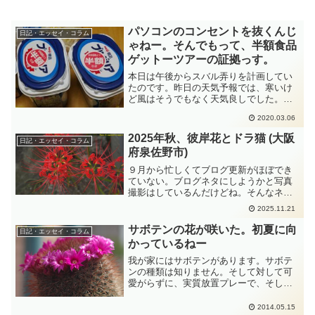
パソコンのコンセントを抜くんじ
日記・エッセイ・コラム
ゃねー。そんでもって、半額食品
ゲットーツアーの証拠っす。
本日は午後からスバル弄りを計画してい
たのです。昨日の天気予報では、寒いけ
ど風はそうでもなく天気良しでした。そ
うなると午後はずーっとスバルを弄るぞ
2020.03.06
ーって....その時間を作るために、昨晩は
遅くまで内作仕事をしていました。午前3
2025年秋、彼岸花とドラ猫 (大阪
日記・エッセイ・コラム
時ぐらいまでがん...
府泉佐野市)
９月から忙しくてブログ更新がほぼでき
ていない。ブログネタにしようかと写真
撮影はしているんだけどね。そんなネタ
から、今年の秋も彼岸花が咲いたよとい
2025.11.21
うのを書いておく。だって、毎年、彼岸
花ネタ書いているんだもの。2025年秋バ
サボテンの花が咲いた。初夏に向
日記・エッセイ・コラム
ージョンってことです。写真撮影したの
かっているねー
は、2025年10月02日です。天候は曇天で
した。今年は猛暑だったからなのか彼岸
我が家にはサボテンがあります。サボテ
花が少ないのよ。そして一斉に揃って咲
ンの種類は知りません。そして対して可
かない。だってまだつぼみの個体も多数
愛がらずに、実質放置プレーで、そして
あり。
おなざりのままになっています。遊びに
来た知人が、時々発見して、「こんなと
2014.05.15