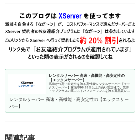
レンタルサーバー 高速・高機能・高安定性の
【エックスサーバー】
高速かつ高い安定性を誇る高性能レンタルサーバー【エッ
クスサーバー】稼働率99.99％以上の高い安定性で、業界
トップクラスの高コストパフォーマンスを誇る高品質レン
タルサーバーです。月額990円(税込)から利用可能。まずは
無料お試し10日間。
レンタルサーバー 高速・高機能・高安定性の【エックスサー
バー】
関連記事