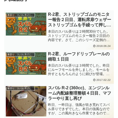
R-2君、ストリップゴムのモニタ
車弄り、スバル R-2 (360cc)
ー報告２日目、運転席扉ウェザー
ストリップゴムを手繰って押し込
んでみた
本日のスバル弄りは２時間30分でした。
ストリップゴムのモニター報告２日目の
内容です。さて、このシリーズ定例の共
通文言です。またかよーと思われた方
2018.06.24
は、おまじないと思ってあきらめてくだ
さい。---------------------------...
R-2君、ルーフドリップレールの
車弄り、スバル R-2 (360cc)
錆取１日目
本日のスバル弄りは３時間でした。昨日
にルーフモールを外しました。モールを
外すともちろんのように錆びが登場。そ
の錆び取り開始です。ルーフモールを外
2017.02.22
してあらわれた雨樋部分を、ルーフドリ
ップレールと仮名します。ルーフドリッ
スバル R-2 (360cc)、エンジンル
車弄り、スバル R-2 (360cc)
プレールをサンドペーパー...
ーム内配線整理整頓４日目、マフ
ラーやり直し再び
昨日、一昨日は、強風が吹き荒れてスバ
ル弄りできずでした。本日の強風なので
すが、この風向きなら作業できるので
は？って、ことでガレージへトボトボと