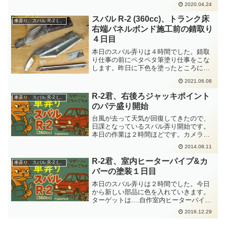
2020.04.24
向いました。本日のスバル弄りは２時間
ほどです。エンジンルーム内の配線整理
スバル R-2 (360cc)、トランク床
車弄り、スバル R-2 (360cc)
ですよ。あと１箇所修復した...
右端パネルボンド施工前の錆取り
４日目
本日のスバル弄りは４時間でした。錆取
り仕事の前にペタペタ筆塗り仕事をこな
します。昨日に下色を塗ったところに車
体の赤色をペタペタといきましょう。こ
2021.06.08
んなのが赤色をペタペタでこうなった。
塗りにくい微妙なところもペタペタと筆
R-2君、右後ろジャッキポイント
車弄り、スバル R-2 (360cc)
差し込みましたよ。こんな...
のパテ盛り開始
台風が去って天気が回復してきたので、
日課となっているスバル弄り開始です。
本日の作業は２時間ほどです。カメラを
持っていくのを忘れたので写真はありま
2014.08.11
せん。右後ろジャッキポイントにパテを
盛って整形していくことにします。車体
R-2君、室内ヒーターパイプ&カ
車弄り、スバル R-2 (360cc)
表面への初めて本格的なパ...
バーの塗装１日目
本日のスバル弄りは２時間でした。今日
から新しい部品に色を入れていきます。
ターゲットは....自作室内ヒーターパイプ
自作室内ヒーターパイプカバー室内ヒー
2016.12.29
ターパイプへの引きこみダクトエンジン
ルームフードのストライカエンジンルー