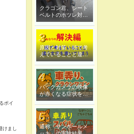
クラゴン君、シート
ベルトのホツレ対策
修理、ハンダ鏝で炙
ってみる
原因と対策｜頭で考
えていることと違う
文字を書いてしま
う。
バックカメラの映像
が赤くなる症状を原
因追究＆解決
るポイ
通称「サンポールメ
避けまし
ッキ」の実験結果