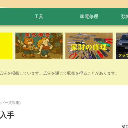
工具
家電修理
類
広告を掲載しています。広告を通じて収益を得ることがあります。
バー貨客車)
入手
2