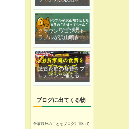
クラウンワゴンのト
ラブルが沢山噴き出
した｜６月の"かまっ
てちゃん"ツンデレ乱
舞
激貧家庭の食費をプ
ロテインで補えるの
か？なが〜ン家は実
験中
ブログに出てくる物
仕事以外のことをブログに書いて