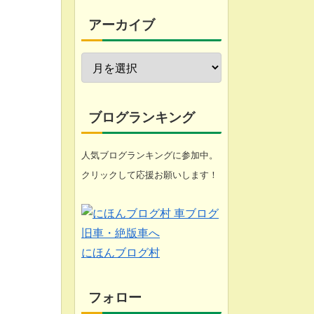
今週の愚痴
アーカイブ
近況報告
自転車修理
家庭菜園
ブログランキング
工具
人気ブログランキングに参加中。
クリックして応援お願いします！
ブログ
悩み
化石 (gooのスマホ)
にほんブログ村
フォロー