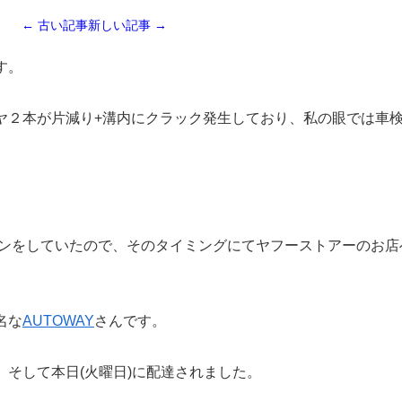
← 古い記事
新しい記事 →
す。
ヤ２本が片減り+溝内にクラック発生しており、私の眼では車
ーンをしていたので、そのタイミングにてヤフーストアーのお店
名な
AUTOWAY
さんです。
そして本日(火曜日)に配達されました。