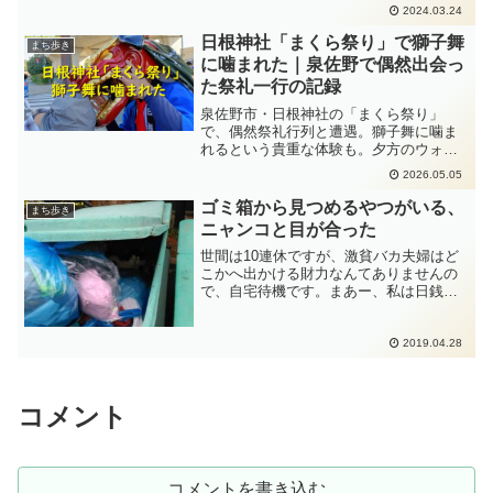
2024.03.24
日根神社「まくら祭り」で獅子舞
まち歩き
に噛まれた｜泉佐野で偶然出会っ
た祭礼一行の記録
泉佐野市・日根神社の「まくら祭り」
で、偶然祭礼行列と遭遇。獅子舞に噛ま
れるという貴重な体験も。夕方のウォー
キング中に出会った、男衆の凛々しい姿
2026.05.05
と後片付け行列の記録です。
ゴミ箱から見つめるやつがいる、
まち歩き
ニャンコと目が合った
世間は10連休ですが、激貧バカ夫婦はど
こかへ出かける財力なんてありませんの
で、自宅待機です。まあー、私は日銭稼
ぎ内職仕事をするだけです。だって本業
はまったく仕事ありませんから...内職仕
事が嫌になってきたので、突然に「ウォ
2019.04.28
ーキングに行こうぜ...
コメント
コメントを書き込む