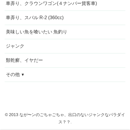
車弄り、クラウンワゴン(４ナンバー貨客車)
車弄り、スバル R-2 (360cc)
美味しい魚を喰いたい 魚釣り
ジャンク
類乾癬、イヤだー
その他
今週の愚痴
近況報告
© 2013 なが〜ンのごちゃごちゃ、出口のないジャンクなパラダイ
自転車修理
ス？？.