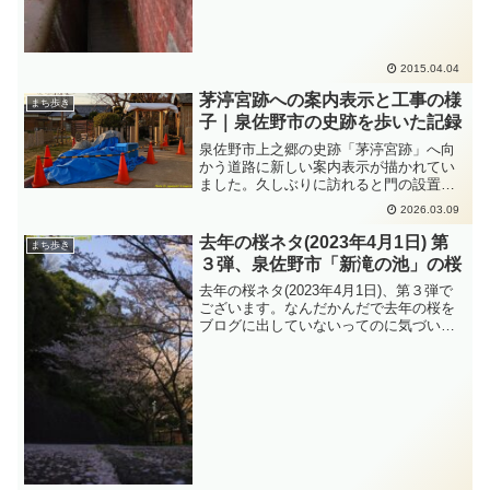
2015.04.04
茅渟宮跡への案内表示と工事の様
まち歩き
子｜泉佐野市の史跡を歩いた記録
泉佐野市上之郷の史跡「茅渟宮跡」へ向
かう道路に新しい案内表示が描かれてい
ました。久しぶりに訪れると門の設置工
事が進んでおり、史跡の前には三角コー
2026.03.09
ンが並ぶ状態。衣通姫ガイダンスセンタ
ーや周辺の史跡も含めて歩いた記録で
去年の桜ネタ(2023年4月1日) 第
まち歩き
す。
３弾、泉佐野市「新滝の池」の桜
去年の桜ネタ(2023年4月1日)、第３弾で
ございます。なんだかんだで去年の桜を
ブログに出していないってのに気づい
て....云々....。というクダリは、去年の桜
ネタ(2023年4月1日) 第１弾のブログ記事
を見てください。去年の桜ネタ(2...