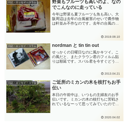
げなのかは知らないので...
野菜もフルーツも高いのよ、なの
日記・エッセイ・コラム
でこんなのに走っている
今年は野菜も夏フルーツも魚も高い。大
阪周辺は去年の台風被害のせいで農作物
は軒並み不作なのです。去年の台風の雨
が、海水を吸い上げた塩水だったりした
ものだから田畑が微妙な煙害があって厳
しい状況です。で、激貧家庭の我が家で
2019.08.10
は、いろいろと食材に苦戦...
nordman と tin tin out
日記・エッセイ・コラム
せっかくの日曜日なのに風かキツイ。こ
の風だと、またクラウン君のフィルム貼
りは順延です。スバル君を今すぐどうこ
うもない。もうオイル漏れ箇所確定した
ことだし、部品を集めるまではその先の
2013.04.21
作業は特にできない。せっかくの日曜日
なので、嫁さんに「どっか...
ご近所のミカンの木を枝打ちお手
日記・エッセイ・コラム
伝い
本日の午前中は、いつもの主婦友のお手
伝いです。ミカンの木の枝打ちに苦戦さ
れているなーって思ってみていたので
す。なんか大変そうだなー。小さい奥さ
んが毎日パチパチとハサミで手の届くと
ころを刈っているのです。ちょっと辛抱
2020.04.02
たまらなくなって、手伝おう...