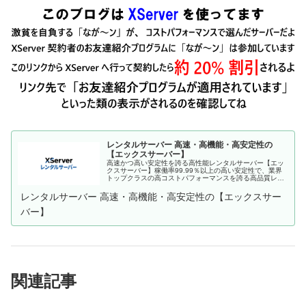
レンタルサーバー 高速・高機能・高安定性の
【エックスサーバー】
高速かつ高い安定性を誇る高性能レンタルサーバー【エッ
クスサーバー】稼働率99.99％以上の高い安定性で、業界
トップクラスの高コストパフォーマンスを誇る高品質レン
タルサーバーです。月額990円(税込)から利用可能。まずは
無料お試し10日間。
レンタルサーバー 高速・高機能・高安定性の【エックスサー
バー】
関連記事