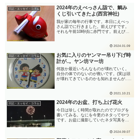
2024年のえべっさん詣で、鯛み
日記・エッセイ・コラム
くじ引いてきたよ(西宮神社)
我が家の毎年の行事です。本日にえべっ
さん詣でに行きました。前えびすです。
それも午前10時頃に赤門です。前えびす
で朝の10時って、まだ準備中なのよね。
赤門横(神社敷地外)の縁起物売っていると
ころは、まだ陳列中だったりします。警
2024.01.09
察関係に消防関係...
お気に入りのヤンマー吊り下げ時
日記・エッセイ・コラム
計が..。ヤン坊マー坊
何故か最近いろんなものが壊れていく。
自分の体でのないのが救いです。(実は頭
が壊れてきているのかも知れませんが....)
先月から今月までで時計が立て続けに４
台故障した。２ヶ月にまとめて４台故障
するってどういうこと？もしや、SF小説
2021.10.21
の近未来で登...
2024年のお盆、打ち上げ花火
日記・エッセイ・コラム
今日は珍しく時間が取れたのでブログを
書いてみる。なにを今更のネタってやつ
です。お盆に撮影していたネタ写真を出
します。泉佐野漁港にて８月16日にプチ
花火大会があったんです。私は関係者で
2024.09.07
はないのでどういういわれで花火打ち上