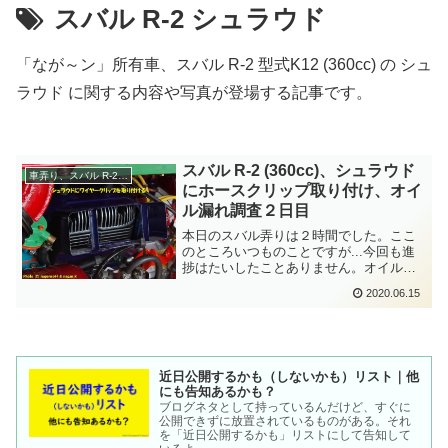
スバル R-2 シュラウド
「なが～ン」所有車、スバル R-2 型式K12 (360cc) の シュ
ラウド に関する内容や写真が登場する記事です。
スバル R-2 (360cc)、シュラウド
車弄り、スバル R-2 (360cc)
にホースクリップ取り付け、オイ
ル漏れ調査２日目
本日のスバル弄りは２時間でした。ここ
のところいつものことですが...今回も進
捗はたいしたことありません。オイル漏
れ確認から始めます。どこから滲んでい
2020.06.15
るのん？って貼り付けたキッチンペーパ
ーです。貼り付けてから５日経ちまし
た。デフケースに貼り付いているのを見
る限りでは、あからさまなオイル汚れ形
跡はありません。取り外してダン...
近日公開するかも（しないかも）リスト｜他
にも告知あるかも？
ブログネタとして持っているんだけど、すぐに
公開できずに放置されているものがある。それ
を「近日公開するかも」リストにして告知して