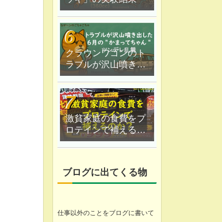
クラウンワゴンのト
ラブルが沢山噴き出
した｜６月の"かまっ
てちゃん"ツンデレ乱
舞
激貧家庭の食費をプ
ロテインで補えるの
か？なが〜ン家は実
験中
ブログに出てくる物
仕事以外のことをブログに書いて