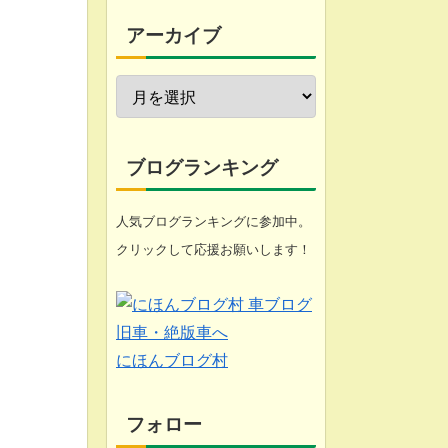
今週の愚痴
アーカイブ
近況報告
自転車修理
家庭菜園
ブログランキング
工具
人気ブログランキングに参加中。
クリックして応援お願いします！
ブログ
悩み
化石 (gooのスマホ)
にほんブログ村
フォロー