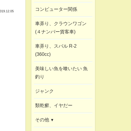
コンピューター関係
019.12.05
車弄り、クラウンワゴン
(４ナンバー貨客車)
車弄り、スバル R-2
(360cc)
美味しい魚を喰いたい 魚
釣り
ジャンク
類乾癬、イヤだー
その他