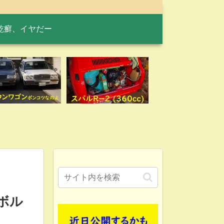
乾癬、イヤだー
ムボル