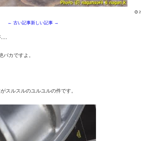
2
← 古い記事
新しい記事 →
….
絶バカですよ。
。
本がスルスルのユルユルの件です。