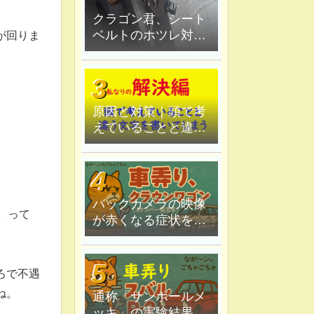
クラゴン君、シート
ベルトのホツレ対策
が回りま
修理、ハンダ鏝で炙
ってみる
原因と対策｜頭で考
えていることと違う
文字を書いてしま
う。
バックカメラの映像
。って
が赤くなる症状を原
因追究＆解決
ろで不遇
ね。
通称「サンポールメ
ッキ」の実験結果