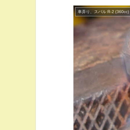
車弄り、スバル R-2 (360cc)