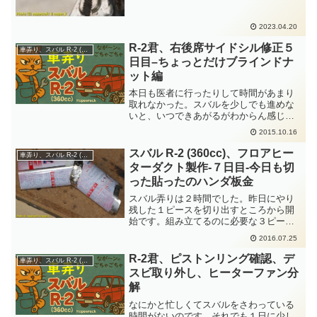
2023.04.20
R-2君、右後席サイドシル修正５
車弄り、スバル R-2 (360cc)
日目–ちょっとだけブラインドナ
ット編
本日も医者に行ったりして時間があまり
取れなかった。スバルを少しでも進めな
いと、いつできあがるがわからん感じな
ので、無理やりにスバルいじりを割り込
2015.10.16
ませた。本日のスバルいじりは40分でし
た。サイドシルからシートブラケットを
スバル R-2 (360cc)、フロアヒー
車弄り、スバル R-2 (360cc)
もぎ取って惨いことにな...
ターダクト製作-７日目-今日も切
った貼ったのハンダ板金
スバル弄りは２時間でした。昨日にやり
残した１ピースを切り出すところから開
始です。組み立てるのに必要な３ピース
が揃いましたが内部がラッカー塗料で汚
2016.07.25
れているので掃除します。スプレー缶の
筒状立体物を斜めの角度で連結です。連
R-2君、ピストンリング確認、デ
車弄り、スバル R-2 (360cc)
結方手法はハンダ板金です。じつくりと
スビ取り外し、ヒーターファン分
ハンダ鏝で炙って２ピースの合体ができ
解
たところで時間切れ終了となりました。
なにかと忙しくてスバルをさわっている
時間がないのです。それでも１日に少し