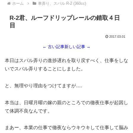
ホーム
車弄り、スバル R-2 (360cc)
R-2君、ルーフドリップレールの錆取４日
目
2017.03.01
← 古い記事
新しい記事 →
本日はスバル弄りの進捗遅れを取り戻すべく、仕事をしな
いでスバル弄りすることにしました。
と、無理やり理由をつけてますが….
本当は、日曜月曜の嫁の親のところでの徹夜仕事が起因し
て体調不良なんです。
まあー、本業の仕事で徹夜ならウキウキして仕事して脳み