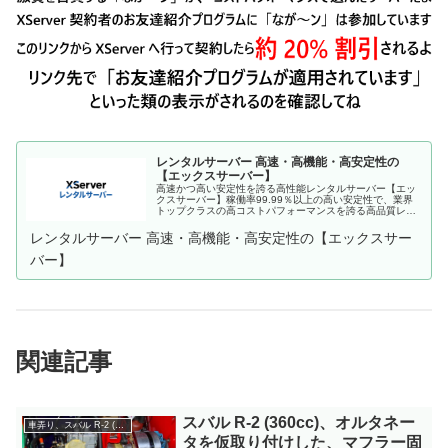
レンタルサーバー 高速・高機能・高安定性の
【エックスサーバー】
高速かつ高い安定性を誇る高性能レンタルサーバー【エッ
クスサーバー】稼働率99.99％以上の高い安定性で、業界
トップクラスの高コストパフォーマンスを誇る高品質レン
タルサーバーです。月額990円(税込)から利用可能。まずは
無料お試し10日間。
レンタルサーバー 高速・高機能・高安定性の【エックスサー
バー】
関連記事
スバル R-2 (360cc)、オルタネー
車弄り、スバル R-2 (360cc)
タを仮取り付けした、マフラー固