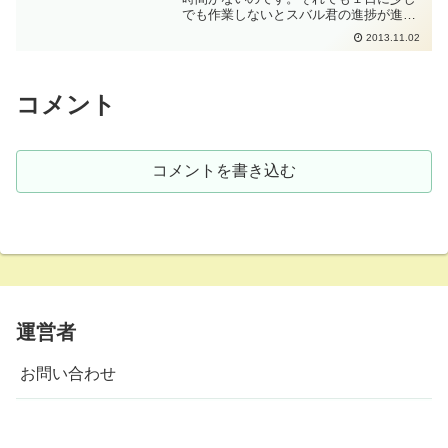
でも作業しないとスバル君の進捗が進み
ません。ってことで、仕事の合間にちょ
2013.11.02
ろちょろと作業をすることにした。 まず
は、コンロッドからピストンを取り外し
て、ピストンベアリング...
コメント
コメントを書き込む
運営者
お問い合わせ