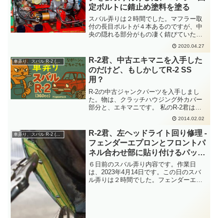
定ボルトに錆止め塗料を塗る
スバル弄りは２時間でした。マフラー取
付の長目ボルトが４本あるのですが、中
央の隠れる部分がもの凄く錆びていたん
です。そのボルトに錆止め塗料を塗りま
2020.04.27
す。エンジンルーム配線の固定位置決め
をするためにオルタネータを仮取付しま
R-2君、中古エキマニを入手した
車弄り、スバル R-2 (360cc)
した。ケーブルを這わして、こうかなー
のだけど、もしかしてR-2 SS
と、いろいろと試してみます。
用？
R-2の中古ジャンクパーツを入手しまし
た。物は、クラッチハウジング外カバー
部分と、エキマニです。 私のR-2君は、
エキマニに穴が開いていたので、ともか
2014.02.02
くエキマニ欲しい病が発症しておりま
す。もう、それはそれは、生死をさまよ
R-2君、左ヘッドライト回り修理 -
車弄り、スバル R-2 (360cc)
うように、ゾンビがフ...
フェンダーエプロンとフロントパ
ネル合わせ部に貼り付けるパッチ
鉄板切り出し
６日前のスバル弄り内容です。作業日
は、2023年4月14日です。この日のスバ
ル弄りは２時間でした。フェンダーエプ
ロンとフロントパネル合わせ部の錆クズ
を１年４ヶ月前に切除した部分。そいつ
をいよいよ塞ごうかと行動します。反対
側(フェンダー外側)...