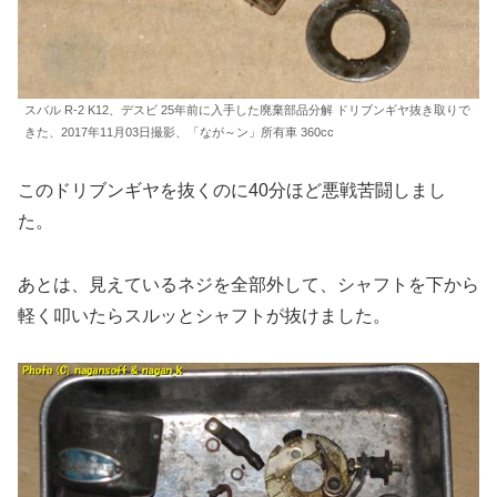
スバル R-2 K12、デスビ 25年前に入手した廃棄部品分解 ドリブンギヤ抜き取りで
きた、2017年11月03日撮影、「なが～ン」所有車 360cc
このドリブンギヤを抜くのに40分ほど悪戦苦闘しまし
た。
あとは、見えているネジを全部外して、シャフトを下から
軽く叩いたらスルッとシャフトが抜けました。