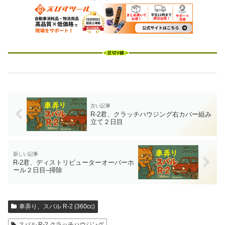
R-2君、クラッチハウジング右カバー組み
立て２日目
R-2君、ディストリビューターオーバーホ
ール２日目–掃除
車弄り、スバル R-2 (360cc)
スバル R-2 クラッチハウジング