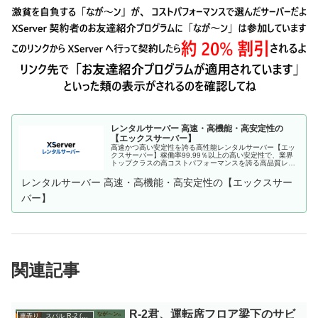
レンタルサーバー 高速・高機能・高安定性の
【エックスサーバー】
高速かつ高い安定性を誇る高性能レンタルサーバー【エッ
クスサーバー】稼働率99.99％以上の高い安定性で、業界
トップクラスの高コストパフォーマンスを誇る高品質レン
タルサーバーです。月額990円(税込)から利用可能。まずは
無料お試し10日間。
レンタルサーバー 高速・高機能・高安定性の【エックスサー
バー】
関連記事
R-2君、運転席フロア梁下のサビ
車弄り、スバル R-2 (360cc)