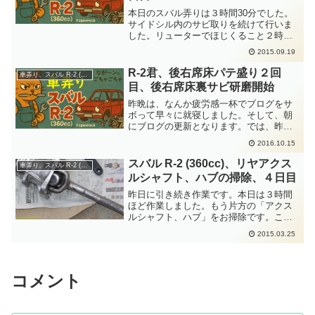
本日のスバル弄りは３時間30分でした。
サイドシル内のサビ取りを続けて行いま
した。リューターでほじくること２時間
でこの状態です。500円玉サイズの大きい
2015.09.19
錆穴が開いてます。こいつを塞ぐのが本
日のメインイベントです。車体裏から確
R-2君、後右席床パテ盛り２回
車弄り、スバル R-2 (360cc)
認したら....ガ...
目、後右席床裏サビ研磨開始
昨晩は、なんか疲労感一杯でブログをサ
ボって早々に就寝しました。そして、朝
にブログの更新となります。では、昨日
のスバル弄りの内容です。右後席床は、
2016.10.15
13日木曜日に、１回目のパテ研ぎ+追加ジ
ンクスプレー+リセットのプラサフ、まで
スバル R-2 (360cc)、リヤアクス
車弄り、スバル R-2 (360cc)
進んでます。なので...
ルシャフト、ハブの掃除、４日目
昨日に引き続き作業です。本日は３時間
ほど作業しました。もう片方の「アクス
ルシャフト、ハブ」をお掃除です。こっ
ちはちょっと小さいサビ穴が多くて苦戦
2015.03.25
しました。２時間30分ほど、チマチマと
して、サビ取り終了としました。この後
は、サビ止め塗料(エポローバル)の刷け塗
りをしました。
コメント