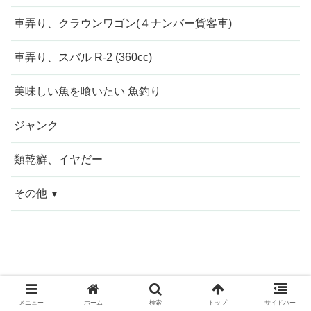
車弄り、クラウンワゴン(４ナンバー貨客車)
車弄り、スバル R-2 (360cc)
美味しい魚を喰いたい 魚釣り
ジャンク
類乾癬、イヤだー
その他
今週の愚痴
近況報告
© 2013 なが〜ンのごちゃごちゃ、出口のないジャンクなパラダイ
自転車修理
メニュー
ホーム
検索
トップ
サイドバー
ス？？.