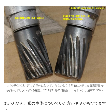
スバル R-2 K12、デスビ 車体に付いていたものと２５年前に入手した廃棄部品 そ
れぞれのドリブンギヤを確認、2017年11月03日撮影、「なが～ン」所有車 360cc
あかんやん。私の車体についていた方がギヤがちびてます