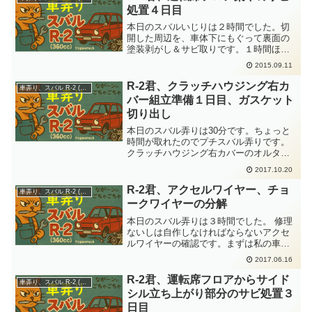
処置４日目
本日のスバルいじりは２時間でした。切
開した周辺を、車体下にもぐって裏面の
塗装剥がし＆サビ取りです。１時間ほど
黙々と作業して、この程度まで鉄肌を出
2015.09.11
しました。ちょっと休憩していたら、ご
近所さんがやってきて雑談です。「雨が
R-2君、クラッチハウジング右カ
車弄り、スバル R-2 (360cc)
すごかったねー。これだけ...
バー組立準備１日目、ガスケット
切り出し
本日のスバル弄りは30分です。ちょっと
時間が取れたのでプチスバル弄りです。
クラッチハウジング右カバーのオルタネ
ータ―プーリ根本のところで用いるガス
2017.10.20
ケットを切り出すことにしました。以前
に別のパーツを切り出した残りガスケッ
R-2君、アクセルワイヤー、チョ
車弄り、スバル R-2 (360cc)
ト紙に転写して、ポンチ...
ークワイヤーの分解
本日のスバル弄りは３時間でした。 修理
ないしは自作しなければならないアクセ
ルワイヤーの確認です。まずは私の車体
に付いていたアクセルワイヤーです。全
2017.06.16
体写真で、すでにただならぬアーチを描
いているのがわかりますか？エンジン側
R-2君、運転席フロアからサイド
車弄り、スバル R-2 (360cc)
先端は、錆びているがど...
シル立ち上がり部分のサビ処置３
日目