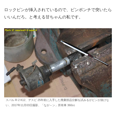
ロックピンが挿入されているので、ピンポンチで突いたら
いいんだろ。と考える甘ちゃんの私です。
スバル R-2 K12、デスビ 25年前に入手した廃棄部品分解を試みるがピンが抜けな
い、2017年11月03日撮影、「なが～ン」所有車 360cc