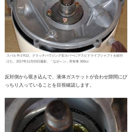
スバル R-2 K12、クラッチハウジング右カバーにデスビドライブシャフトを組付
けた、2017年11月03日撮影、「なが～ン」所有車 360cc
反対側から覗き込んで、液体ガスケットが合わせ隙間にび
っちり入っていることを目視確認します。