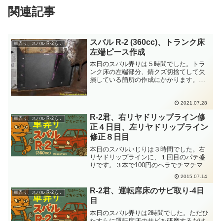
関連記事
スバル R-2 (360cc)、トランク床
車弄り、スバル R-2 (360cc)
左端ピース作成
本日のスバル弄りは５時間でした。トラ
ンク床の左端部分、錆クズ切捨てして欠
損している箇所の作成にかかります。一
部のスバルファンから「左の床はどうす
るんだ？いつ作成するんだ？」と突っ込
まれていたんですが、お待ちどうさまで
2021.07.28
す。やっと順番が来ました...
R-2君、右リヤドリップライン修
車弄り、スバル R-2 (360cc)
正４日目、左リヤドリップライン
修正８日目
本日のスバルいじりは３時間でした。右
リヤドリップラインに、１回目のパテ盛
りです。３本で100円のヘラでチマチマと
作業するには、このドリップラインは面
2015.07.14
積が大きいです。パテをちょっと練って
は、小さいヘラでベローン、ペタペタと
R-2君、運転席床のサビ取り-4日
車弄り、スバル R-2 (360cc)
なすくることを２時間...
目
本日のスバル弄りは2時間でした。ただひ
たすらに運転席床のサビを研磨するだけ