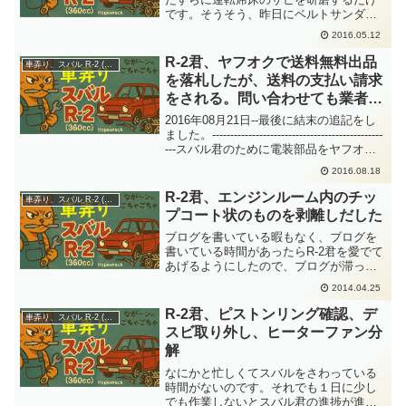
です。そうそう、昨日にベルトサンダー
を掃除したのだから、ちょっと試してみ
2016.05.12
ました。「ギャギャギャー」異音はなく
なりサビ研磨できるのですが....サビに思
R-2君、ヤフオクで送料無料出品
車弄り、スバル R-2 (360cc)
いっきり浸食され...
を落札したが、送料の支払い請求
をされる。問い合わせても業者は
だんまり中
2016年08月21日--最後に結末の追記をし
ました。-----------------------------------------------
---スバル君のために電装部品をヤフオク
で落札しました。落札日は８月11日で
2016.08.18
す。「ヤフオク!...
R-2君、エンジンルーム内のチッ
車弄り、スバル R-2 (360cc)
プコート状のものを剥離しだした
ブログを書いている暇もなく、ブログを
書いている時間があったらR-2君を愛でて
あげるようにしたので、ブログが滞って
もうしわけありません。そして、これは
2014.04.25
昨日のネタになります。４月24日の作業
は、エンジンルーム内をどう攻略するか
R-2君、ピストンリング確認、デ
車弄り、スバル R-2 (360cc)
改めて検討してみて...
スビ取り外し、ヒーターファン分
解
なにかと忙しくてスバルをさわっている
時間がないのです。それでも１日に少し
でも作業しないとスバル君の進捗が進み