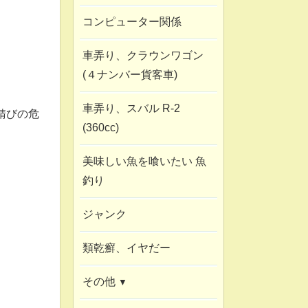
コンピューター関係
車弄り、クラウンワゴン
(４ナンバー貨客車)
車弄り、スバル R-2
錆びの危
(360cc)
美味しい魚を喰いたい 魚
釣り
ジャンク
類乾癬、イヤだー
その他