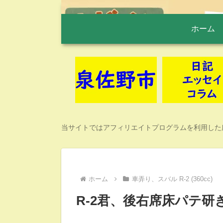
ホーム
当サイトではアフィリエイトプログラムを利用した
ホーム
車弄り、スバル R-2 (360cc)
R-2君、後右席床パテ研