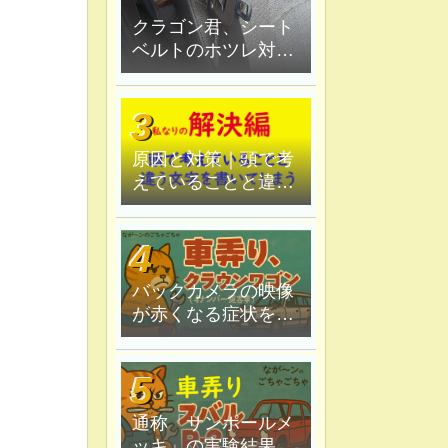
クラゴン君、シート
ベルトのホツレ対策
修理、ハンダ鏝で炙
ってみる
原因と対策｜頭で考
えていることと違う
文字を書いてしま
う。
バックカメラの映像
が赤くなる症状を原
因追究＆解決
通称「サンポールメ
ッキ」の実験結果