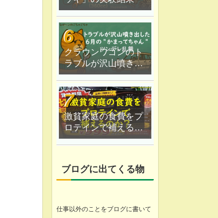
クラウンワゴンのト
ラブルが沢山噴き出
した｜６月の"かまっ
てちゃん"ツンデレ乱
舞
激貧家庭の食費をプ
ロテインで補えるの
か？なが〜ン家は実
験中
ブログに出てくる物
仕事以外のことをブログに書いて