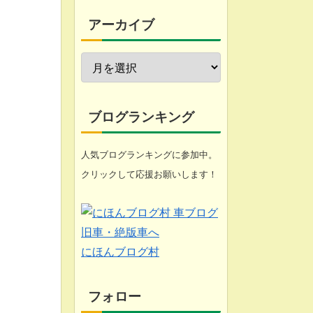
今週の愚痴
アーカイブ
近況報告
自転車修理
家庭菜園
ブログランキング
工具
人気ブログランキングに参加中。
クリックして応援お願いします！
ブログ
悩み
化石 (gooのスマホ)
にほんブログ村
フォロー