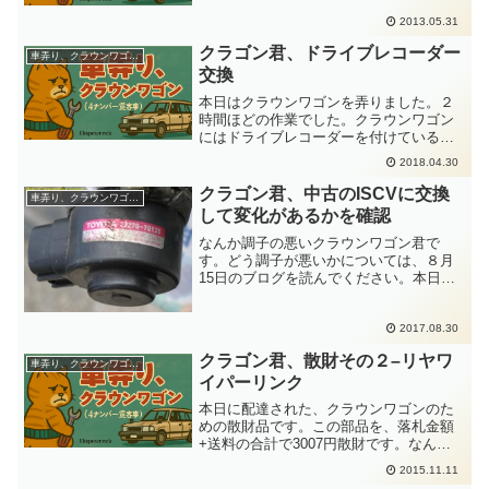
ゴンと同一部品番号なのでこれでいいの
2013.05.31
だ。ヤフオクで落札した物で、送料込で
2500円でした...
クラゴン君、ドライブレコーダー
車弄り、クラウンワゴン(４ナンバー貨客車)
交換
本日はクラウンワゴンを弄りました。２
時間ほどの作業でした。クラウンワゴン
にはドライブレコーダーを付けているの
ですが、経年でドラレコのボティーが変
2018.04.30
形して動作が挙動不審になりました。ち
なみに変形した部分を元の形に成形して
クラゴン君、中古のISCVに交換
車弄り、クラウンワゴン(４ナンバー貨客車)
アルミテープで固定保持す...
して変化があるかを確認
なんか調子の悪いクラウンワゴン君で
す。どう調子が悪いかについては、８月
15日のブログを読んでください。本日に
試してみるのはISCVってやつ。カタカナ
表記だと、アイドルスピードコントロー
ラーバルブというやつで、スロットルバ
2017.08.30
ルブの吸込み空気量を...
クラゴン君、散財その２–リヤワ
車弄り、クラウンワゴン(４ナンバー貨客車)
イパーリンク
本日に配達された、クラウンワゴンのた
めの散財品です。この部品を、落札金額
+送料の合計で3007円散財です。なんだ
これ？と思うのが一般人でしょう。自動
2015.11.11
車いじりの好きな方なら、「はは～ん。