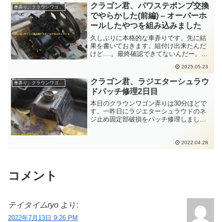
扉内のガラス上下操作のチャンネル
クラゴン君、パワステポンプ交換
車弄り、クラウンワゴン(４ナンバー貨客車)
か？」と感じるのでは？正...
でやらかした(前編) – オーバーホ
ールしたやつを組み込みました
久しぶりに本格的な車弄りです。先に結
果を書いておきます。組付け出来たんだ
けど....。最終確認できてないんだー。ど
うなのかなー....本日の車弄りは４時間で
2025.05.23
した。ちなみに予定では余裕をもった作
業で２時間のつもりでした。えーと、倍
クラゴン君、ラジエターシュラウ
車弄り、クラウンワゴン(４ナンバー貨客車)
時間がかかっ...
ドパッチ修理2日目
本日のクラウンワゴン弄りは30分ほどで
す。一昨日にラジエターシュラウドのネ
ジ止め固定部破損をパッチ修理しまし
た。それを成形します。まずはボンドが
しっかり硬化しているか？ボンドが樹脂
部品にしっかり食いついているか？の確
2022.04.28
認です。ボンドを剥がすよ...
コメント
テイタイムryo
より:
2022年7月13日 9:26 PM