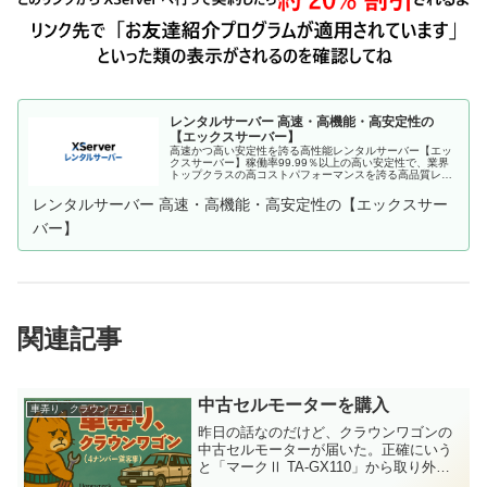
レンタルサーバー 高速・高機能・高安定性の
【エックスサーバー】
高速かつ高い安定性を誇る高性能レンタルサーバー【エッ
クスサーバー】稼働率99.99％以上の高い安定性で、業界
トップクラスの高コストパフォーマンスを誇る高品質レン
タルサーバーです。月額990円(税込)から利用可能。まずは
無料お試し10日間。
レンタルサーバー 高速・高機能・高安定性の【エックスサー
バー】
関連記事
中古セルモーターを購入
車弄り、クラウンワゴン(４ナンバー貨客車)
昨日の話なのだけど、クラウンワゴンの
中古セルモーターが届いた。正確にいう
と「マークⅡ TA-GX110」から取り外し
たセルモーターなのだけど、クラウンワ