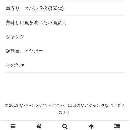
車弄り、スバル R-2 (360cc)
美味しい魚を喰いたい 魚釣り
ジャンク
類乾癬、イヤだー
その他
今週の愚痴
近況報告
© 2013 なが〜ンのごちゃごちゃ、出口のないジャンクなパラダイ
自転車修理
ス？？.
家庭菜園