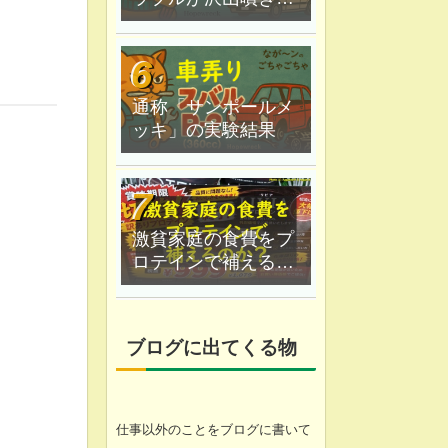
した｜６月の"かまっ
てちゃん"ツンデレ乱
舞
通称「サンポールメ
ッキ」の実験結果
激貧家庭の食費をプ
ロテインで補えるの
か？なが〜ン家は実
験中
ブログに出てくる物
仕事以外のことをブログに書いて