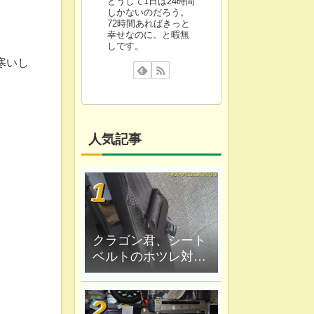
どうして1日は24時間
しかないのだろう。
72時間あればきっと
幸せなのに。と暇無
しです。
寒いし
人気記事
クラゴン君、シート
ベルトのホツレ対策
修理、ハンダ鏝で炙
ってみる