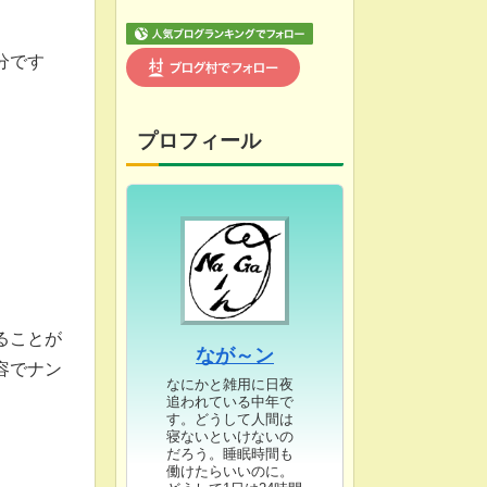
分です
プロフィール
ることが
なが～ン
容でナン
なにかと雑用に日夜
追われている中年で
す。どうして人間は
寝ないといけないの
だろう。睡眠時間も
働けたらいいのに。