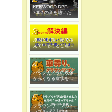
KENWOOD DPF-
7002 の音を聴いた
原因と対策｜頭で考
えていることと違う
文字を書いてしま
う。
バックカメラの映像
が赤くなる症状を原
因追究＆解決
クラウンワゴンのト
ラブルが沢山噴き出