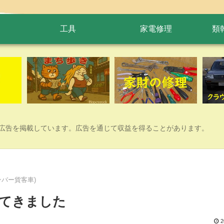
工具
家電修理
類
広告を掲載しています。広告を通じて収益を得ることがあります。
バー貨客車)
てきました
2