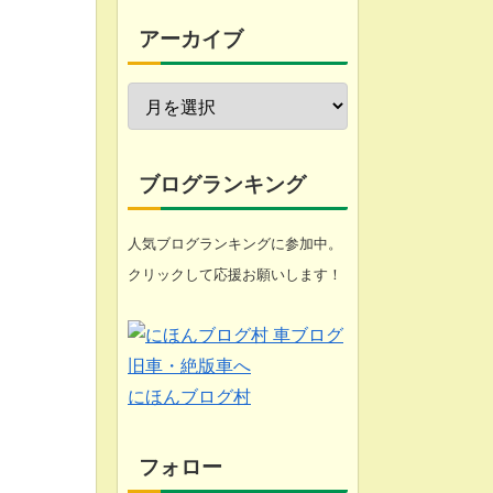
今週の愚痴
アーカイブ
近況報告
自転車修理
家庭菜園
ブログランキング
工具
人気ブログランキングに参加中。
クリックして応援お願いします！
ブログ
悩み
化石 (gooのスマホ)
にほんブログ村
フォロー