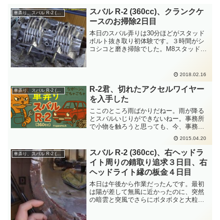
スバル R-2 (360cc)、クランクケ
車弄り、スバル R-2 (360cc)
ースのお掃除2日目
本日のスバル弄りは30分ほどがスタッド
ボルト抜き取り初体験です。３時間がシ
コシコと磨き掃除でした。M8スタッドボ
ルトに旧JIS8mmナット(2面幅14mm)を喧
嘩ナット仕込んで抜き取りに成功です。
クランクケースをひたすら掃除していろ
2018.02.16
んなことが発覚します。鋳物整形のバリ
が酷いです。バリで指を切りました。ず
R-2君、切れたアクセルワイヤー
車弄り、スバル R-2 (360cc)
ーっと磨き掃除して時間終了です。まだ
を入手した
まだ掃除は続きます。
ここのところ雨ばかりだねー。雨が降る
とスバルいじりができないねー。事務所
で小物を触ろうと思っても、今、事務所
にはいろいろと仕事のものが満載して、
2015.04.20
スバルの汚い物を卓上に広げることがで
きないのよねー。ということで、スバル
スバル R-2 (360cc)、右ヘッドラ
車弄り、スバル R-2 (360cc)
いじりはできないままなの...
イト周りの錆取り追求３日目、右
ヘッドライト縁の板金４日目
本日は午後から作業だったんです。最初
は陽が差して無風に近かったのに、突然
の暗雲と突風でさらにボタボタと大粒の
雨つぶてが来ました。もちろんスバル弄
りしている最中にですよ。錆取りと格闘