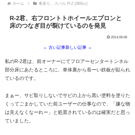
ホーム
車弄り、スバル R-2 (360cc)
R-2君、右フロントトホイールエプロンと
床のつなぎ目が裂けているのを発見
2014.09.06
← 古い記事
新しい記事 →
私のR-2君は、前オーナーにてフロアーセンタートンネル
部分床にあたるところに、車体裏から長ーい鉄板が貼られ
ているのです。
まぁー、サビ取りしないでサビの上から黒い塗料を塗りた
くってごまかしていた前ユーザーの仕事なので、「嫌な物
は見えなくなーれー」と処置されているのは確実だと思っ
ていました。