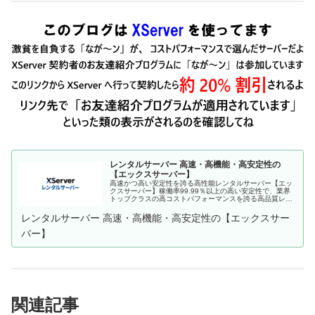
レンタルサーバー 高速・高機能・高安定性の
【エックスサーバー】
高速かつ高い安定性を誇る高性能レンタルサーバー【エッ
クスサーバー】稼働率99.99％以上の高い安定性で、業界
トップクラスの高コストパフォーマンスを誇る高品質レン
タルサーバーです。月額990円(税込)から利用可能。まずは
無料お試し10日間。
レンタルサーバー 高速・高機能・高安定性の【エックスサー
バー】
関連記事