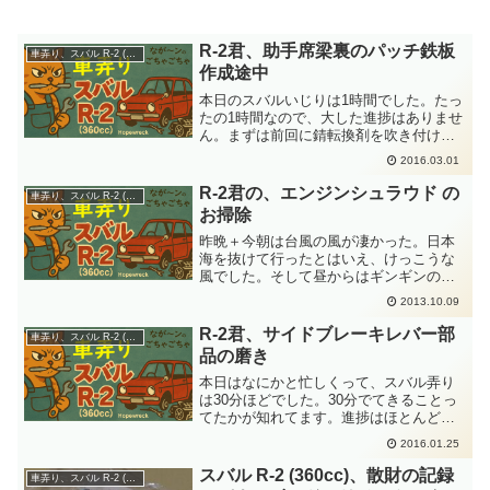
R-2君、助手席梁裏のパッチ鉄板
車弄り、スバル R-2 (360cc)
作成途中
本日のスバルいじりは1時間でした。たっ
たの1時間なので、大した進捗はありませ
ん。まずは前回に錆転換剤を吹き付けた
梁内部の確認です。あん？真っ黒になっ
2016.03.01
てないじゃん。重力に逆らう方向へ噴射
だからねー。塗料が重力に負けてサビと
R-2君の、エンジンシュラウド の
車弄り、スバル R-2 (360cc)
反応する前に移動した...
お掃除
昨晩＋今朝は台風の風が凄かった。日本
海を抜けて行ったとはいえ、けっこうな
風でした。そして昼からはギンギンの太
陽です。暑い暑い。なんじゃらほいでし
2013.10.09
た。スバルの部品をお掃除です。本日も
夕方に1時間ほどの作業。なので、たいし
R-2君、サイドブレーキレバー部
車弄り、スバル R-2 (360cc)
た進捗はありません。1...
品の磨き
本日はなにかと忙しくって、スバル弄り
は30分ほどでした。30分でてきることっ
てたかが知れてます。進捗はほとんどな
いので、サイドブレーキレバー組み立て
2016.01.25
日数にカウントしないことにしました。
まずはEリングの確認です。ちょっと前の
スバル R-2 (360cc)、散財の記録
車弄り、スバル R-2 (360cc)
ブログに書いたので...