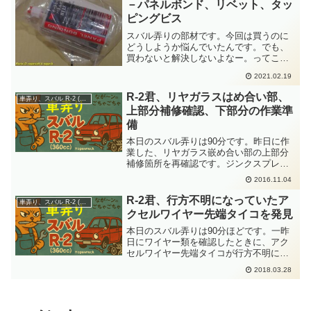
－パネルボンド、リベット、タッ
ピングビス
スバル弄りの部材です。今回は買うのに
どうしようか悩んでいたんです。でも、
買わないと解決しないよなー。ってこと
で嫁に稟議書提出して決済出してもらい
2021.02.19
ました。全てモノタロウで購入です。と
うとう、こいつに手を出します。自動車
R-2君、リヤガラスはめ合い部、
車弄り、スバル R-2 (360cc)
板金で用いるパネルボンド...
上部分補修確認、下部分の作業準
備
本日のスバル弄りは90分です。昨日に作
業した、リヤガラス嵌め合い部の上部分
補修箇所を再確認です。ジンクスプレー
が乾燥して色がついたので問題個所がわ
2016.11.04
かりやすくなってます。左上コーナー部
分に、余剰ハンダの研磨がいまいち仕上
R-2君、行方不明になっていたア
車弄り、スバル R-2 (360cc)
げになっているところが...
クセルワイヤー先端タイコを発見
本日のスバル弄りは90分ほどです。一昨
日にワイヤー類を確認したときに、アク
セルワイヤー先端タイコが行方不明にな
っていることが発覚です。小さい部品だ
2018.03.28
が、無いと困ります。もし紛失したとし
て流用品をバイク系の部品から調達する
としても、オリジナルの...