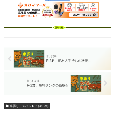
R-2君、部材入手待ちの状況….
R-2君、燃料タンクの仮取付
車弄り、スバル R-2 (360cc)