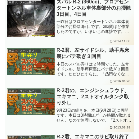
続部分をサビ処置とハンダ処置した後
スバル R-2 (360cc)、フロアセン
車弄り、スバル R-2 (360cc)
で、梁の中にジンクスプレーを...
タートンネル車体裏部分のお掃除
3日目、4日目
一昨日はフロアセンタートンネル車体裏
部分のお掃除3日目です。3時間ほど作業
したのですが、いまいちの進捗です。ど
れだけサビが手強いのでしょう？まぁ
ー、よくぞ、これだけ車体裏が錆びてい
2014.11.08
るものです。写真を撮るほどの見てくれ
R-2君、左サイドシル、助手席床
の変化はないので、フロア...
車弄り、スバル R-2 (360cc)
裏にパテ砥ぎ３回目
本日のスバル弄りは２時間でした。左サ
イドシル、助手席床裏にパテ砥ぎ３回目
です。ただひたすらに、「凸凹なくな～
れ」と心に願いながら水研サンドペーパ
2016.04.20
ーで撫でるだけです。研ぎ終えてから、
よーく確認して....もう１回追及する？で
R-2君の、エンジンシュラウド、
車弄り、スバル R-2 (360cc)
もねー、目に付く場...
エキマニ、2ストオイルタンク取
り外し
9月23日の続きを、本日(9月28日)に再開
です。本日は3時間ほどしか時間が取れま
せん。なので無理しないで、「2ストオイ
ルタンク」「エンジンシュラウド」「エ
2013.09.28
キマニ」の取り外しを計画です。まぁ
ー、ボチボチと進めましょう。まずは、
R-2君、エキマニのサビ取り終了
車弄り、スバル R-2 (360cc)