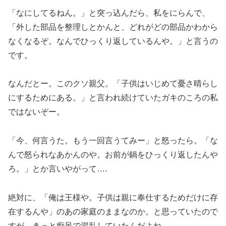
「なにしてるねん。」と突っ込んだら、私をにらんで、
「外した部品を整理しとかんと、どれがどの部品かわから
なくなるぞ。なんでひっくり返しているんや。」と言うの
です。
なんだとー。このクソ親父。「子供はいじめて憂さ晴らし
にするためにある。」と言われ続けていたガキのころの私
ではないぞー。
「今、何言うた。もう一回言うてみー」と怒ったら。「な
んで怒られなあかんのや。お前が鍋をひっくり返したんや
ろ。」とか言いやがって….
絶対に、「俺は王様や。子供は親に奉仕するためだけに存
在するんや」のあの家庭のままなのか。と思っていたので
すが、きっと痴呆で混乱していたんだよね。