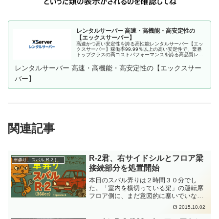
レンタルサーバー 高速・高機能・高安定性の
【エックスサーバー】
高速かつ高い安定性を誇る高性能レンタルサーバー【エッ
クスサーバー】稼働率99.99％以上の高い安定性で、業界
トップクラスの高コストパフォーマンスを誇る高品質レン
タルサーバーです。月額990円(税込)から利用可能。まずは
無料お試し10日間。
レンタルサーバー 高速・高機能・高安定性の【エックスサー
バー】
関連記事
R-2君、右サイドシルとフロア梁
車弄り、スバル R-2 (360cc)
接続部分を処置開始
本日のスバル弄りは２時間３０分でし
た。「室内を横切っている梁」の運転席
フロア側に、まだ意図的に塞いでいない
穴があります。この穴は、「室内を横切
2015.10.02
っている梁」と「右サイドシル」との接