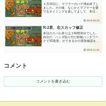
お手軽な「2ス...
４月15日に、マフラーのパテ埋め終了し
ました。その後、なにかとマフラーを愛
でるタイミングを逃してまして、本日、
マフラーの化粧塗装をしました。せっか
くなので面白半分で２色に塗ってみまし
2014.04.23
た。 パテ埋めした部分は、あえて色を塗
っていません。マフラ...
R-2君、右スカッフ修正
車弄り、スバル R-2 (360cc)
本日のスバル弄りは３時間30分でした。
自分の「ハンダ貼り付け鉄板パッチワー
クで3D造形」ができるかの実技確認を兼
ねた作業です。ついては、試行錯誤して
進めたので超進捗悪しです。はっきりい
2015.11.01
ってブログネタとしてはつまらないと思
いますが、ド素人の不...
コメント
コメントを書き込む