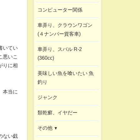
コンピューター関係
車弄り、クラウンワゴン
(４ナンバー貨客車)
書いてい
車弄り、スバル R-2
こ悪いこ
(360cc)
がりに相
美味しい魚を喰いたい 魚
釣り
、本当に
ジャンク
類乾癬、イヤだー
その他
のない戯