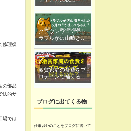
クラウンワゴンのト
ラブルが沢山噴き出
て修理復
した｜６月の"かまっ
てちゃん"ツンデレ乱
舞
激貧家庭の食費をプ
ロテインで補えるの
か？なが〜ン家は実
個の部品
験中
で法的サ
ブログに出てくる物
工場では
仕事以外のことをブログに書いて