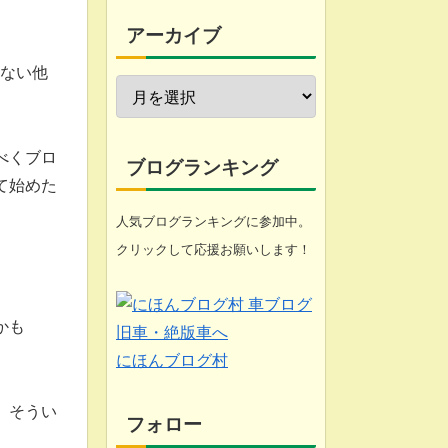
今週の愚痴
アーカイブ
近況報告
くない他
自転車修理
家庭菜園
べくブロ
ブログランキング
て始めた
工具
人気ブログランキングに参加中。
クリックして応援お願いします！
ブログ
悩み
かも
化石 (gooのスマホ)
にほんブログ村
。そうい
フォロー