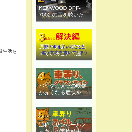
KENWOOD DPF-
7002 の音を聴いた
原因と対策｜頭で考
貧生活を
えていることと違う
文字を書いてしま
う。
バックカメラの映像
が赤くなる症状を原
因追究＆解決
通称「サンポールメ
ッキ」の実験結果