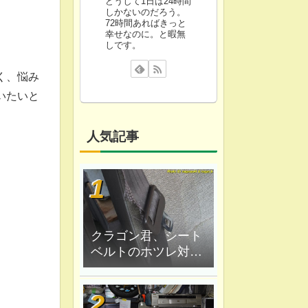
どうして1日は24時間
しかないのだろう。
72時間あればきっと
幸せなのに。と暇無
しです。
く、悩み
いたいと
人気記事
クラゴン君、シート
ベルトのホツレ対策
修理、ハンダ鏝で炙
ってみる