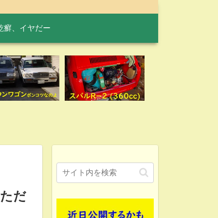
乾癬、イヤだー
いただ