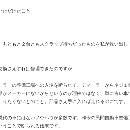
いただけたこと。
。もともと２台ともスクラップ待ちだったものを私が救い出し
換さえすれば修理できたのですが…..
ーラーの整備工場への入場を断られて、ディーラーからネジ１
品がメーカーにないからというのが理由ではなく、単に古い車
わりたくないとのこと。部品さえ手に入れば走れるのにです。
現代の車にはないノウハウが多数です。昨今の民間自動車整備
いうことで断られる始末です。