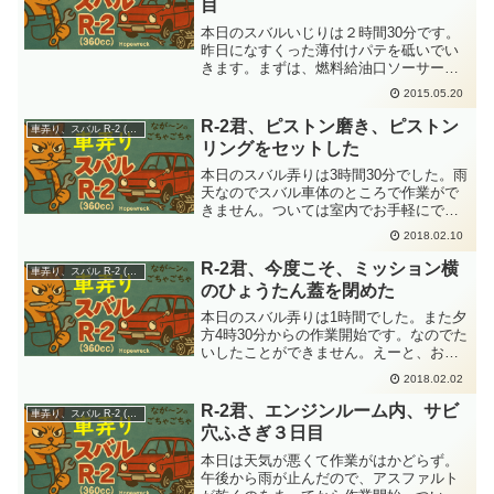
目
本日のスバルいじりは２時間30分です。
昨日になすくった薄付けパテを砥いでい
きます。まずは、燃料給油口ソーサー部
分です。ソーサー左下の車体部分が歪ん
2015.05.20
でいたんだよねー。これで、この部分は
終わりますように。昨日に発見した、フ
R-2君、ピストン磨き、ピストン
車弄り、スバル R-2 (360cc)
ェンダーの歪み部分は、...
リングをセットした
本日のスバル弄りは3時間30分でした。雨
天なのでスバル車体のところで作業がで
きません。ついては室内でお手軽にでき
そうな作業をします。 いよいよエンジン
2018.02.10
のピストンに手を出します。右上が某方
からわけていただいた1番ピストンでもち
R-2君、今度こそ、ミッション横
車弄り、スバル R-2 (360cc)
ろん中古です。左...
のひょうたん蓋を閉めた
本日のスバル弄りは1時間でした。また夕
方4時30分からの作業開始です。なのでた
いしたことができません。えーと、お手
軽に区切り良くできそうなものは....と考
2018.02.02
えて、ミッション横のひょうたん蓋をし
めることにしました。この蓋ですが、以
R-2君、エンジンルーム内、サビ
車弄り、スバル R-2 (360cc)
前にも閉めた...
穴ふさぎ３日目
本日は天気が悪くて作業がはかどらず。
午後から雨が止んだので、アスファルト