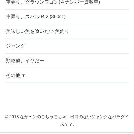
車弄り、クラウンワゴン(４ナンバー貨客車)
車弄り、スバル R-2 (360cc)
美味しい魚を喰いたい 魚釣り
ジャンク
類乾癬、イヤだー
その他
今週の愚痴
近況報告
© 2013 なが〜ンのごちゃごちゃ、出口のないジャンクなパラダイ
自転車修理
ス？？.
家庭菜園