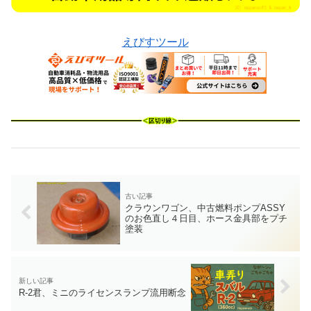
えびすツール
クラウンワゴン、中古燃料ポンプASSY
のお色直し４日目、ホース金具部をプチ
塗装
R-2君、ミニのライセンスランプ流用断念