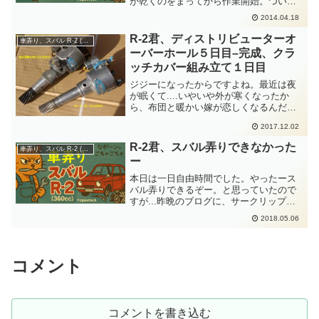
が乾くのをまってから作業開始。ついて
は、実質作業時間は２時間ほどでした。
2014.04.18
２時間でできる作業はたかがしれている
ので、本日は大それたことはしない作戦
R-2君、ディストリビューターオ
車弄り、スバル R-2 (360cc)
です。まずは、前日にシャ...
ーバーホール５日目–完成、クラ
ッチカバー組み立て１日目
ジジーになったからですよね。最近は夜
が眠くて....いやいや外が寒くなったか
ら、布団と暖かい嫁が恋しくなるんだ
よ。とか....そんな感じで昨晩はスバル君
2017.12.02
のブログを書いている途中で、パソコン
の前で寝落ちしていました。30分ほどパ
R-2君、スバル弄りできなかった
車弄り、スバル R-2 (360cc)
ソコンの前で気...
ー
本日は一日自由時間でした。やったース
バル弄りできるぞー。と思っていたので
すが...昨晩のブログに、サークリップの
向きってどうなのー？とか、スバルのエ
2018.05.06
ンジン組み立て中断した不安点を書きた
くりました。さらに、自動車弄り系の知
人にも連休のさなかに...
コメント
コメントを書き込む