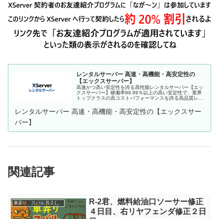
レンタルサーバー 高速・高機能・高安定性の
【エックスサーバー】
高速かつ高い安定性を誇る高性能レンタルサーバー【エッ
クスサーバー】稼働率99.99％以上の高い安定性で、業界
トップクラスの高コストパフォーマンスを誇る高品質レン
タルサーバーです。月額990円(税込)から利用可能。まずは
無料お試し10日間。
レンタルサーバー 高速・高機能・高安定性の【エックスサー
バー】
関連記事
R-2君、燃料給油口ソーサー修正
車弄り、スバル R-2 (360cc)
４日目、右リヤフェンダ修正２日