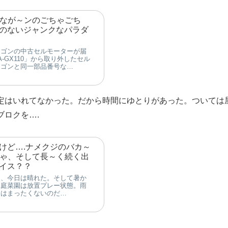
 なが～ンのごちゃごち
のないジャンクなパラダ
ワゴンの中古セルモーターが届
-GX110」から取り外したセル
ワゴンと同一部品番号な…
定はいれてなかった。だから時間にゆとりがあった。ついては
ロクを….
けど….ナメクジのバカ～
ちゃ、そして長～く続く出
イス？？
に、今日は晴れた。そして暑か
家庭菜園は放置プレー状態。雨
りはまったくないのだ…