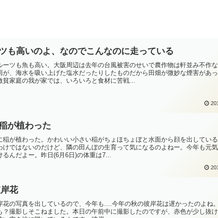
ツも高いのよ、なのでこんなのに走っている
ルーツも魚も高い。大阪周辺は去年の台風被害のせいで農作物は軒並み不作
雨が、海水を吸い上げた塩水だったりしたものだから田畑が微妙な煙害があ
貧家庭の我が家では、いろいろと食材に苦戦...
20
稲が植わった
に稲が植わった。かわいい小さい稲がちょほちょぼと水面から顔を出してい
わけではないのだけど、隣の田んぼの生育って気になるのよねー。今年も元
んだよー。昨日(6月6日)の体重は7...
20
彼岸花
花の写真を出しているので、今年も....今年の秋の彼岸花は遅かったのよね
も？撮影しそこねました。本日の午前中に撮影したのですが、赤色が少し抜