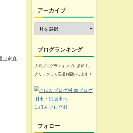
今週の愚痴
アーカイブ
近況報告
自転車修理
家庭菜園
ブログランキング
屋上家庭
工具
人気ブログランキングに参加中。
クリックして応援お願いします！
ブログ
悩み
化石 (gooのスマホ)
にほんブログ村
フォロー