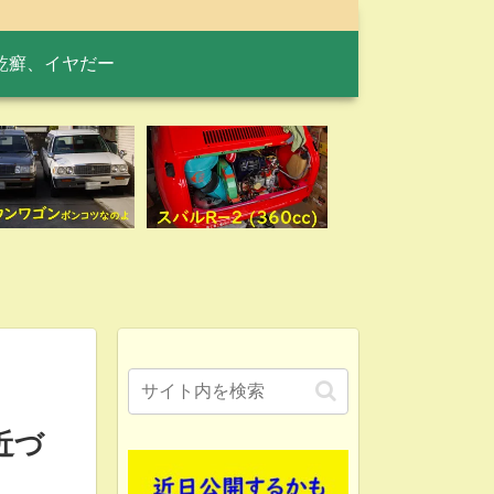
乾癬、イヤだー
近づ