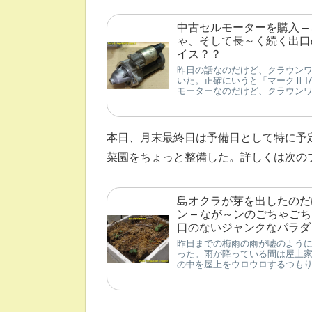
中古セルモーターを購入 –
ゃ、そして長～く続く出口
イス？？
昨日の話なのだけど、クラウン
いた。正確にいうと「マークⅡTA
モーターなのだけど、クラウン
本日、月末最終日は予備日として特に予
菜園をちょっと整備した。詳しくは次のブ
島オクラが芽を出したのだ
ン – なが～ンのごちゃご
口のないジャンクなパラダ
昨日までの梅雨の雨が嘘のよう
った。雨が降っている間は屋上
の中を屋上をウロウロするつも