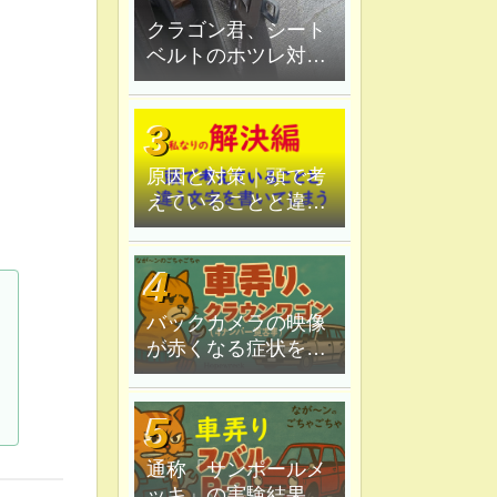
クラゴン君、シート
ベルトのホツレ対策
修理、ハンダ鏝で炙
ってみる
原因と対策｜頭で考
えていることと違う
文字を書いてしま
う。
バックカメラの映像
が赤くなる症状を原
因追究＆解決
通称「サンポールメ
ッキ」の実験結果