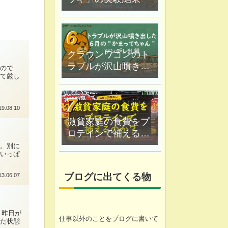
クラウンワゴンのト
ラブルが沢山噴き出
なので
って厳し
した｜６月の"かまっ
てちゃん"ツンデレ乱
舞
19.08.10
激貧家庭の食費をプ
ロテインで補えるの
か？なが〜ン家は実
る。別に
気いっぱ
験中
ブログに出てくる物
13.06.07
。昨日が
仕事以外のことをブログに書いて
けた状態