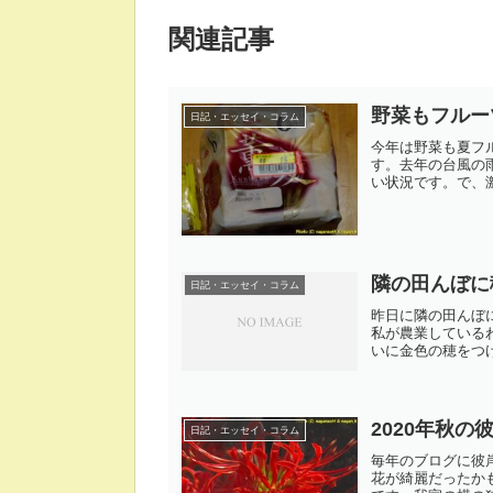
関連記事
野菜もフルー
日記・エッセイ・コラム
今年は野菜も夏フ
す。去年の台風の
い状況です。で、激
隣の田んぼに
日記・エッセイ・コラム
昨日に隣の田んぼ
私が農業している
いに金色の穂をつける
2020年秋の
日記・エッセイ・コラム
毎年のブログに彼岸
花が綺麗だったか