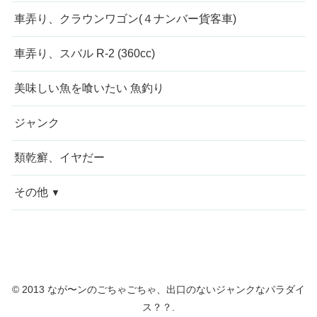
車弄り、クラウンワゴン(４ナンバー貨客車)
車弄り、スバル R-2 (360cc)
美味しい魚を喰いたい 魚釣り
ジャンク
類乾癬、イヤだー
その他
今週の愚痴
近況報告
© 2013 なが〜ンのごちゃごちゃ、出口のないジャンクなパラダイ
自転車修理
ス？？.