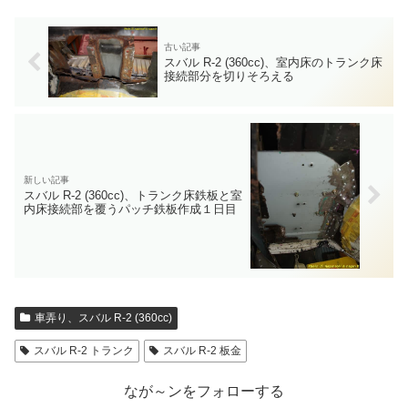
スバル R-2 (360cc)、室内床のトランク床
接続部分を切りそろえる
スバル R-2 (360cc)、トランク床鉄板と室
内床接続部を覆うパッチ鉄板作成１日目
車弄り、スバル R-2 (360cc)
スバル R-2 トランク
スバル R-2 板金
なが～ンをフォローする