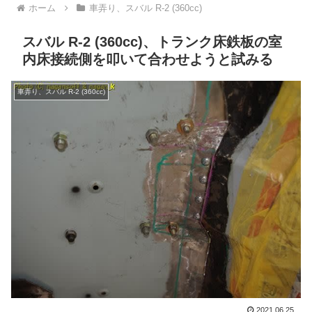
ホーム
車弄り、スバル R-2 (360cc)
スバル R-2 (360cc)、トランク床鉄板の室
内床接続側を叩いて合わせようと試みる
車弄り、スバル R-2 (360cc)
2021.06.25