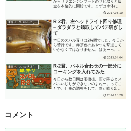
からリヤエンジンフードのサビ取りと鈑
金を本格的に開始です。まずは車体に固
定するヒンジ部品を取り外します。その
2017.05.10
ヒンジ部品が接していた部分の塗装肌が
あからさまにおかしいのです。リヤエン
R-2君、左ヘッドライト回り修理
車弄り、スバル R-2 (360cc)
ジンフードの表面はクリヤ...
– ダラダラと錆取してパテ研ぎし
て
本日のスバル弄りは2時間でした。今日か
ら苦行です。赤茶色のあやつを撃退して
いかなくてはなりません。はあーっ。錆
取りは苦行だよ。トランク内の写真で
2023.04.04
す。この隙間に道具が入らないものだか
ら指先にサンドペーパーを巻き付けてス
R-2君、パネル合わせの一部分に
車弄り、スバル R-2 (360cc)
コスコと撫でまくる作戦で...
コーキングを入れてみた
今日から数日間は雨模様。雨が降るとス
バルいじりができないのよねー。ってこ
とで、仕事の調整をして、雨が降り出す
前の午前中に１時間だけスバルいじりし
2014.10.20
てきました。たった１時間でできること
なので、ついででそのうちにしておこう
と思っていた、パネル合わ...
コメント