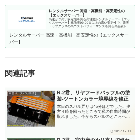
レンタルサーバー 高速・高機能・高安定性の
【エックスサーバー】
高速かつ高い安定性を誇る高性能レンタルサーバー【エッ
クスサーバー】稼働率99.99％以上の高い安定性で、業界
トップクラスの高コストパフォーマンスを誇る高品質レン
タルサーバーです。月額990円(税込)から利用可能。まずは
無料お試し10日間。
レンタルサーバー 高速・高機能・高安定性の【エックスサー
バー】
関連記事
R-2君、リヤフードバッフルの塗
車弄り、スバル R-2 (360cc)
装-ツートンカラー境界線を修正
本日のスバル弄りは45分ほどでした。夕
方４時を回ったところで私の自由時間が
取れました。今からスバルのところへ行
く？もうすぐ陽が暮れるよ。それに今日
はめっちゃ風か強い。底冷えもするよ。
それでも行くの。と、甘ちゃんのヘタレ
2017.12.11
根性が囁くのですが.....