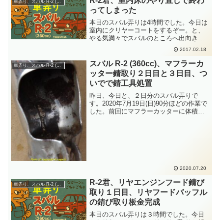
R-2君、室内床のやり直しで終わ
車弄り、スバル R-2 (360cc)
ってしまった
本日のスバル弄りは4時間でした。今日は
室内にクリヤーコートをするぞー。と、
やる気満々でスバルのところへ出向きま
した。まずは室内床の細かい確認と掃除
2017.02.18
です。クリヤーコートをする前に、塗装
の時についたゴミ、塗装ブツ等をサンド
スバル R-2 (360cc)、マフラーカ
車弄り、スバル R-2 (360cc)
ペーパーでチマチマと研...
ッター錆取り２日目と３日目、つ
いでで錆工具処置
昨日、今日と、２日分のスバル弄りで
す。2020年7月19日(日)90分ほどの作業で
した。前回にマフラーカッターに体積し
ていたドロンコ汚れと、ボコボコに膨ら
んでいた浮き錆掃除をしております。そ
れがこんな状態です。黒色は耐熱塗料の
黒色とかかなー...
2020.07.20
R-2君、リヤエンジンフード錆び
車弄り、スバル R-2 (360cc)
取り１日目、リヤフードバッフル
の錆び取り板金完成
本日のスバル弄りは３時間でした。今日