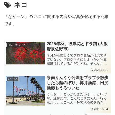
ネコ
「なが～ン」の ネコ に関する内容や写真が登場する記事
です。
2025年秋、彼岸花とドラ猫 (大阪
日記・エッセイ・コラム
府泉佐野市)
９月から忙しくてブログ更新がほぼでき
ていない。ブログネタにしようかと写真
撮影はしているんだけどね。そんなネタ
から、今年の秋も彼岸花が咲いたよとい
2025.11.21
うのを書いておく。だって、毎年、彼岸
花ネタ書いているんだもの。2025年秋バ
泉南りんくう公園をブラブラ散歩
まち歩き
ージョンってことです。写真撮影したの
したら鯉のぼり、樽井漁港、田尻
は、2025年10月02日です。天候は曇天で
漁港もうろついた
した。今年は猛暑だったからなのか彼岸
花が少ないのよ。そして一斉に揃って咲
うっきー、どっか行きたいぞー。と叫ぶ
かない。だってまだつぼみの個体も多数
嫁。連休だぞ。こんなときに何処へ行く
あり。
んだよ。どこも人一杯で入るのをあきら
めてうろついて「泉南りんくう公園」へ
2025.05.04
立ち寄りました泉南ビーチをうろつきま
す。鯉のぼりが沢山泳いでますよ。その