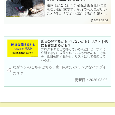
連休はどこに行く予定も計画も無いつま
らない我が家です。それでも天気がいい
ことだし、どこかへ出かけるかと嫁と相
談。半額食品狙いで和歌山へドライブで
2017.05.04
す。某マリーナにてネコと戯れて猫分補
給です。イオンモール和歌山でウルトラ
マンショーを楽しみます。
近日公開するかも（しないかも）リスト｜他
にも告知あるかも？
ブログネタとして持っているんだけど、すぐに
公開できずに放置されているものがある。それ
を「近日公開するかも」リストにして告知して
いるよ。
なが〜ンのごちゃごちゃ、出口のないジャンクなパラダイ
ス？？
更新日：2026.08.06