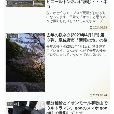
ビニールトンネルに潜む・・・ネ
日記・エッセイ・コラム
まま樽井漁港まで歩いて防波堤先端で海
コ
を眺めて時間つぶしです。車で移動して
田尻漁港を散策でした。
なにかと忙しくてブログ更新がおなざり
になってます。日常で「オッ」と思うネ
タは撮影したりしているんですが、ブロ
グ書いている時間が無くそのままボツに
2024.06.18
なっているものが多いこと....数年前のよ
うにブログ書き時間30分、よそ様のブロ
去年の桜ネタ(2023年4月1日) 第
まち歩き
グを楽しむ時間30分の合計１時間まった
３弾、泉佐野市「新滝の池」の桜
りする時間が取れたらいいのに....。と思
う今日この頃です...
去年の桜ネタ(2023年4月1日)、第３弾で
ございます。なんだかんだで去年の桜を
ブログに出していないってのに気づい
て....云々....。というクダリは、去年の桜
ネタ(2023年4月1日) 第１弾のブログ記事
を見てください。去年の桜ネタ(2023年4
月1日) 第１弾、泉佐野市「どこぞの墓場
入り口の」の桜 - なが～ンの...
2024.03.24
猫分補給とイオンモール和歌山で
まち歩き
ウルトラマン。gooのスマホ goo
g02 で撮影してます。